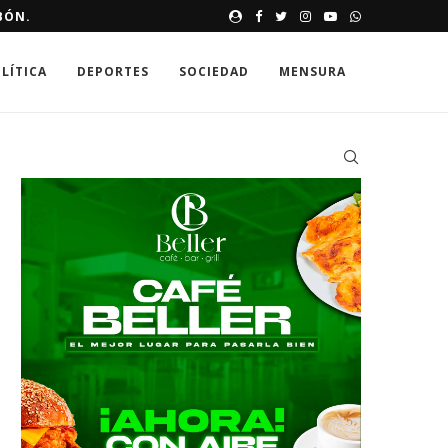
VA MISIÓN DE ALTO RIESGO
EVELINA MINAYA DESTINARÁ 
LÍTICA
DEPORTES
SOCIEDAD
MENSURA