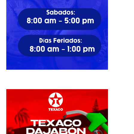
Educación aprobó ayer los
“El club se cae a pedazos
nuevos libros de texto
advierten dirigentes...
09/08/2023
17/07/2024