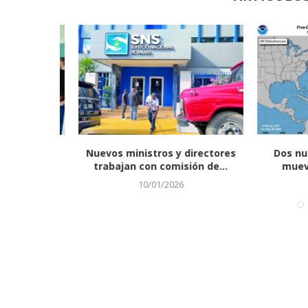
ción mueve
Nuevos ministros y directores
Dos nue
olar...
trabajan con comisión de...
mueven 
10/01/2026