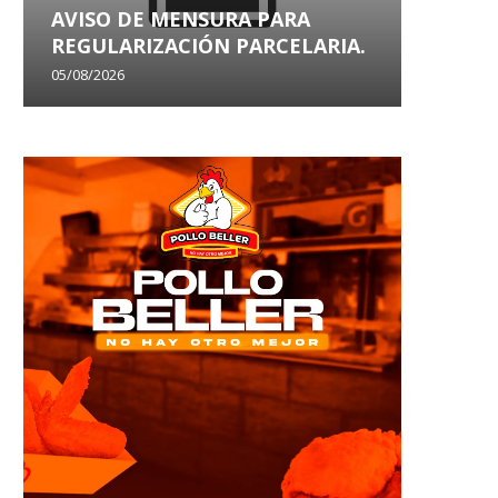
AVISO DE MENSURA PARA
AVISO
REGULARIZACIÓN PARCELARIA.
SANEA
05/08/2026
29/07/202