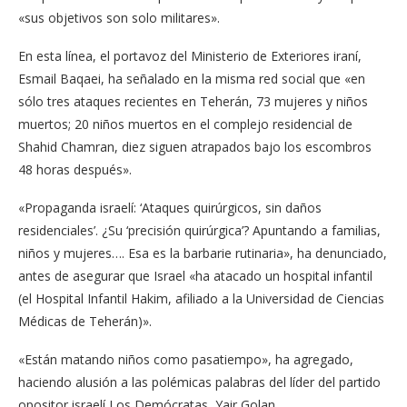
«sus objetivos son solo militares».
En esta línea, el portavoz del Ministerio de Exteriores iraní,
Esmail Baqaei, ha señalado en la misma red social que «en
sólo tres ataques recientes en Teherán, 73 mujeres y niños
muertos; 20 niños muertos en el complejo residencial de
Shahid Chamran, diez siguen atrapados bajo los escombros
48 horas después».
«Propaganda israelí: ‘Ataques quirúrgicos, sin daños
residenciales’. ¿Su ‘precisión quirúrgica’? Apuntando a familias,
niños y mujeres…. Esa es la barbarie rutinaria», ha denunciado,
antes de asegurar que Israel «ha atacado un hospital infantil
(el Hospital Infantil Hakim, afiliado a la Universidad de Ciencias
Médicas de Teherán)».
«Están matando niños como pasatiempo», ha agregado,
haciendo alusión a las polémicas palabras del líder del partido
opositor israelí Los Demócratas, Yair Golan.