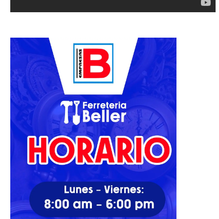
hé García debe hacer “magia”
Con 4 hijos y 32 años, Clari
para sacar 12
Mena...
09/11/2022
03/01/2024