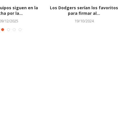
uipos siguen en la
Los Dodgers serían los favoritos
C
cha por la...
para firmar al...
09/12/2025
19/10/2024