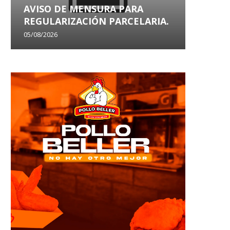
AVISO DE MENSURA PARA
AVISO
REGULARIZACIÓN PARCELARIA.
SANEA
05/08/2026
29/07/202