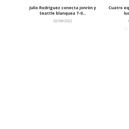
 el primer
Julio Rodríguez conecta jonrón y
Cuatro eq
onar...
Seattle blanquea 7-0...
lu
02/09/2022