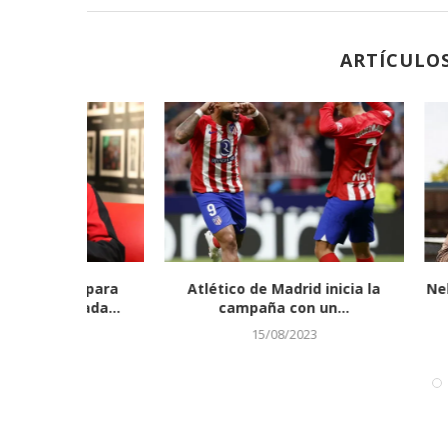
ARTÍCULO
co para
Atlético de Madrid inicia la
Nelson Cruz
orada...
campaña con un...
ganad
do
15/08/2023