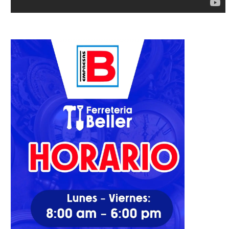
Bo Bichette impulsa dos
Swanson conecta un par 
carreras, Mets triunfan 4-2...
cuadrangulares, Bravos venc
31/03/2026
24/06/2022