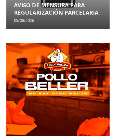
AVISO DE MENSURA PARA
AVISO
REGULARIZACIÓN PARCELARIA.
SANEA
05/08/2026
29/07/202