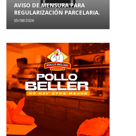
AVISO DE MENSURA PARA
AVISO
REGULARIZACIÓN PARCELARIA.
SANEA
05/08/2026
29/07/202