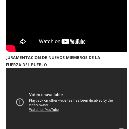
JURAMENTACION DE NUEVOS MIEMBROS DE LA
FUERZA DEL PUEBLO
ndidato independiente Robert
Argentina: detienen a muje
F. Kennedy Jr. no participará...
ataque a vicepresident
21/06/2024
06/09/2022