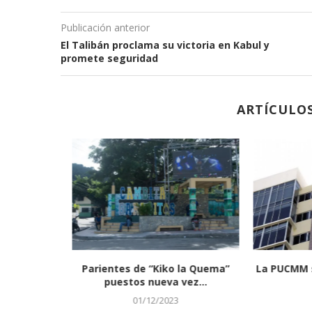
Publicación anterior
El Talibán proclama su victoria en Kabul y
promete seguridad
ARTÍCULO
n a la
Parientes de “Kiko la Quema”
La PUCMM se
onal ayuda
puestos nueva vez...
01/12/2023