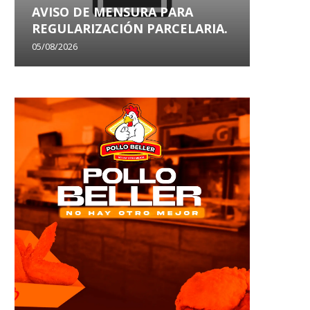
AVISO DE MENSURA PARA
AVISO
REGULARIZACIÓN PARCELARIA.
SANEA
05/08/2026
29/07/202