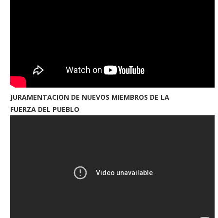
JURAMENTACION DE NUEVOS MIEMBROS DE LA
FUERZA DEL PUEBLO
inader aumenta la pensión de
Formalizan prisión al profes
Bello Andino a...
Esmeralda
23/11/2021
21/02/2023