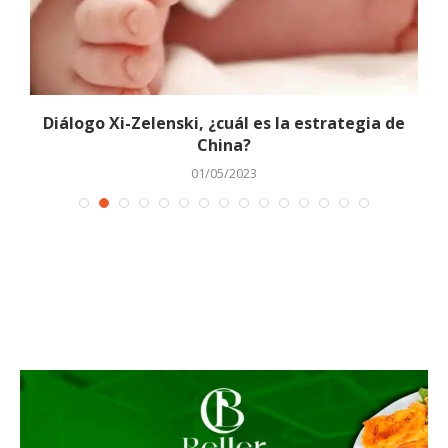
.
Diálogo Xi-Zelenski, ¿cuál es la estrategia de
R
China?
01/05/2023