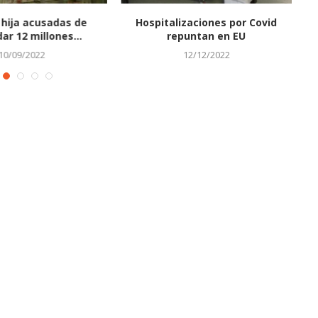
 PARA
AVISO DE MENSURA PARA
hija acusadas de
Hospitalizaciones por Covid
RCELARIA.
REGULARIZACIÓN PARCELARIA.
ar 12 millones...
repuntan en EU
29/07/2026
10/09/2022
12/12/2022