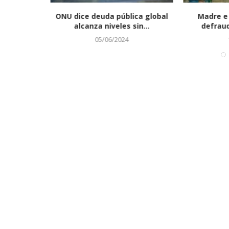
E MENSURA PARA
AVISO DE MENSURA
 hizo la
ONU dice deuda pública global
Madre e 
IENTO.
REGULARIZACIÓN PA
alcanza niveles sin...
defraud
29/07/2026
05/06/2024