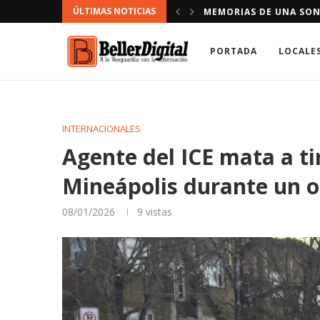
ÚLTIMAS NOTICIAS
FAMILIAS CON AME SI
PORTADA
LOCALE
INTERNACIONALES
Agente del ICE mata a ti
Mineápolis durante un o
08/01/2026
9
vistas