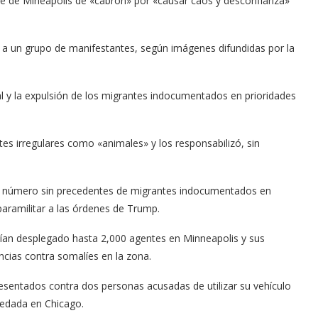
alde de Mineápolis de «cabrón» por «causar caos y desconfianza»
 a un grupo de manifestantes, según imágenes difundidas por la
al y la expulsión de los migrantes indocumentados en prioridades
tes irregulares como «animales» y los responsabilizó, sin
 un número sin precedentes de migrantes indocumentados en
paramilitar a las órdenes de Trump.
ían desplegado hasta 2,000 agentes en Minneapolis y sus
ncias contra somalíes en la zona.
sentados contra dos personas acusadas de utilizar su vehículo
redada en Chicago.