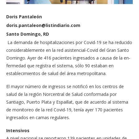
Doris Pantaleón
doris.pantaleon@listindiario.com
Santo Domingo, RD
La demanda de hospitali­zaciones por Covid-19 se ha reducido
considera­blemente en la red asis­tencial-Covid del Gran Santo
Domingo. Ayer de 416 pacientes ingre­sados a causa de la en­
fermedad que registra el sistema, sólo 90 es­taban en
establecimien­tos de salud del área metropolitana.
El mayor número de ingresos se notificó en los centros de
salud de la región Norcentral de Salud conformada por
Santiago, Puerto Plata y Espaillat, que de acuer­do al sistema
de monito­reo de la red Covid-19, tenía ayer 170 pacientes
ingresados en camas re­gulares.
Intensivos
A nivel nacional se re­portaron 139 pacientes en unidades de