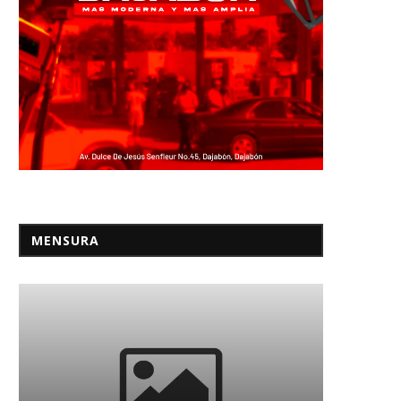
MENSURA
Motoconchista denuncia
Flujo incesante de haitia
presunta red de corrupción
camino a su repatriació