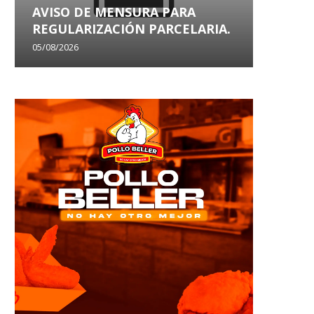
entre oficiales...
21/10/2024
AVISO DE MENSURA PARA
AVISO
04/07/2025
REGULARIZACIÓN PARCELARIA.
SANEA
05/08/2026
29/07/202