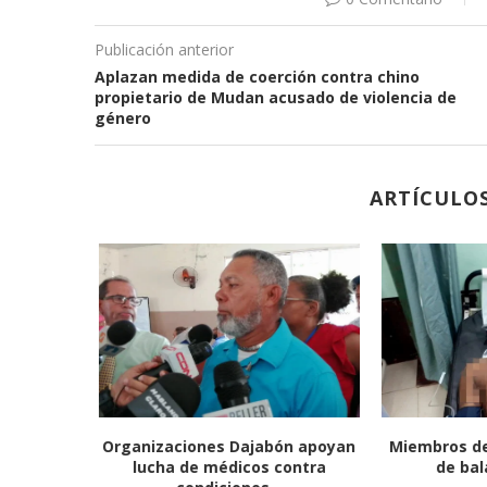
Publicación anterior
Aplazan medida de coerción contra chino
propietario de Mudan acusado de violencia de
género
ARTÍCULO
erpo de
Diputado Darío Zapata anuncia
Inundacione
ealizan...
inicio asfaltado carretera El...
Masacre