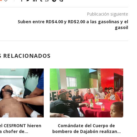
Publicación siguiente
Suben entre RD$4.00 y RD$2.00 a las gasolinas y el
gasoil
S RELACIONADOS
s por crecida del río
Campesino de Cañongo clama
 afectan zona...
por justicia tras destrucción...