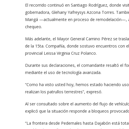
El recorrido continuó en Santiago Rodríguez, donde visit
gobernadora, Glehany Yafreysys Azcona Torres. También
Mangá —actualmente en proceso de remodelación—, ade
chequeo.
Más adelante, el Mayor General Camino Pérez se traslad
de la 15ta. Compañía, donde sostuvo encuentros con e
provincial Leissa Virginia Cruz Polanco.
Durante sus declaraciones, el comandante resaltó el for
mediante el uso de tecnología avanzada.
“Como ha visto usted hoy, hemos estado haciendo uso 
realizan los patrullos terrestres”, expresó.
Al ser consultado sobre el aumento del flujo de vehícul
explicó que la situación responde a bloqueos provocados
“La frontera desde Pedernales hasta Dajabón está total