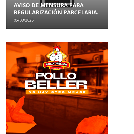
AVISO DE MENSURA PARA
AVISO
REGULARIZACIÓN PARCELARIA.
SANEA
05/08/2026
29/07/202