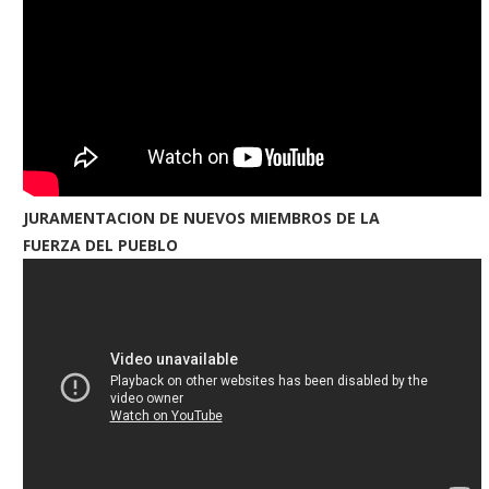
JURAMENTACION DE NUEVOS MIEMBROS DE LA
FUERZA DEL PUEBLO
Policía evita “linchamiento”
Apresan hombre con
haitiano robó motocicleta en
antecedentes penales tr