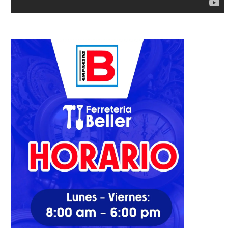
Mao.
golpear a...
05/12/2022
18/11/2022