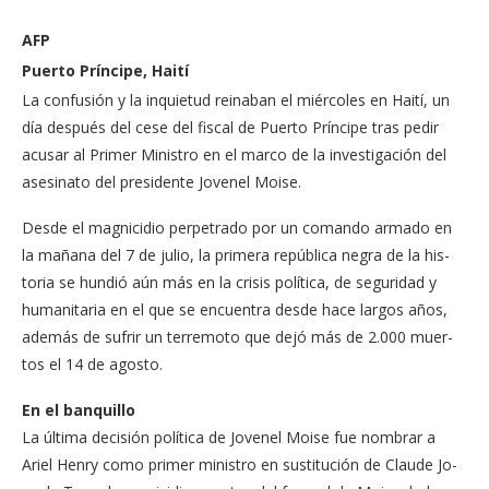
AFP
Puerto Príncipe, Haití
La confusión y la inquie­tud reinaban el miércoles en Haití, un
día después del cese del fiscal de Puer­to Príncipe tras pedir
acu­sar al Primer Ministro en el marco de la investiga­ción del
asesinato del pre­sidente Jovenel Moise.
Desde el magnicidio perpetrado por un coman­do armado en
la mañana del 7 de julio, la primera república negra de la his­
toria se hundió aún más en la crisis política, de se­guridad y
humanitaria en el que se encuentra desde hace largos años,
además de sufrir un terremoto que dejó más de 2.000 muer­
tos el 14 de agosto.
En el banquillo
La última decisión políti­ca de Jovenel Moise fue nombrar a
Ariel Henry como primer ministro en sustitución de Claude Jo­