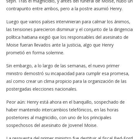
seph. Tras el magnicidio, y antes del funeral de Moi­se, hubo un
contrapun­to entre ambos, pero a la postre asumió Henry.
Luego que varios paí­ses intervinieran para cal­mar los ánimos,
las tensio­nes parecieron disminuir y el conjunto de la dirigencia
política haitiana exigió que los responsables del asesi­nato de
Moise fueran lleva­dos ante la justicia, algo que Henry
prometió en forma solemne.
Sin embargo, a lo largo de las semanas, el nuevo primer
ministro demostró su incapacidad para cum­plir esa promesa,
así como crear un clima propicio para la organización de las
pos­tergadas elecciones nacio­nales.
Peor aún: Henry está ahora en el banquillo, sos­pechado de
haber manteni­do intercambios telefónicos, en las horas
posteriores al magnicidio, con uno de los principales
sospechosos del asesinato de Jovenel Moise.
La respuesta del primer ministro fue destituir al fis­cal Bed-Ford