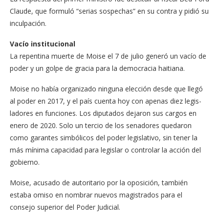
Claude, que formuló “serias sospechas” en su contra y pidió su
in­culpación.
Vacío institucional
La repentina muerte de Moise el 7 de julio generó un vacío de
poder y un gol­pe de gracia para la demo­cracia haitiana.
Moise no había orga­nizado ninguna elección desde que llegó
al poder en 2017, y el país cuenta hoy con apenas diez legis­
ladores en funciones. Los diputados dejaron sus car­gos en
enero de 2020. Solo un tercio de los senadores quedaron
como garantes simbólicos del poder legis­lativo, sin tener la
más mí­nima capacidad para le­gislar o controlar la acción del
gobierno.
Moise, acusado de autori­tario por la oposición, tam­bién
estaba omiso en nom­brar nuevos magistrados para el
consejo superior del Poder Judicial.