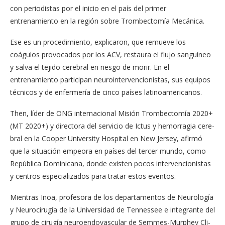
con periodistas por el inicio en el país del primer
entrenamiento en la región sobre Trombectomía Mecánica.
Ese es un procedimien­to, explicaron, que remue­ve los
coágulos provocados por los ACV, restaura el flujo sanguíneo
y salva el tejido cerebral en riesgo de morir. En el
entrenamiento parti­cipan neurointervencionis­tas, sus equipos
técnicos y de enfermería de cinco paí­ses latinoamericanos.
Then, líder de ONG inter­nacional Misión Trombec­tomía 2020+
(MT 2020+) y directora del servicio de Ictus y hemorragia cere­
bral en la Cooper Univer­sity Hospital en New Jer­sey, afirmó
que la situación empeora en países del ter­cer mundo, como
Repúbli­ca Dominicana, donde exis­ten pocos intervencionistas
y centros especializados pa­ra tratar estos eventos.
Mientras Inoa, profesora de los departamentos de Neu­rología
y Neurocirugía de la Universidad de Tennessee e integrante del
grupo de ci­rugía neuroendovascular de Semmes-Murphey Cli­