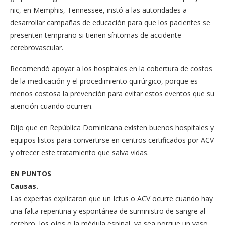
nic, en Memphis, Tennes­see, instó a las autoridades a
desarrollar campañas de educación para que los pa­cientes se
presenten tem­prano si tienen síntomas de accidente
cerebrovascular.
Recomendó apoyar a los hospitales en la cobertura de costos
de la medicación y el procedimiento quirúrgi­co, porque es
menos costo­sa la prevención para evitar estos eventos que su
aten­ción cuando ocurren.
Dijo que en República Do­minicana existen buenos hospitales y
equipos listos para convertirse en centros certificados por ACV
y ofre­cer este tratamiento que sal­va vidas.
EN PUNTOS
Causas.
Las expertas explicaron que un Ictus o ACV ocurre cuando hay
una falta repentina y espontánea de suministro de sangre al
cerebro, los ojos o la médula espinal, ya sea porque un vaso