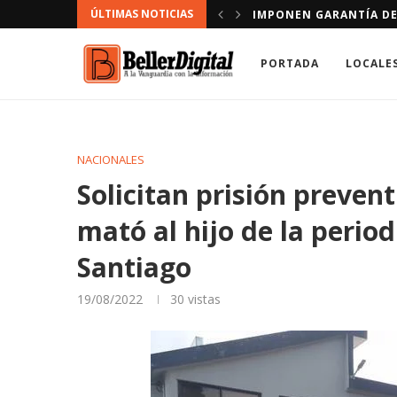
ÚLTIMAS NOTICIAS
CONDUCIR VÍA CONTRARIA
DOMINICANOS A LOS QU
PORTADA
LOCALE
NACIONALES
Solicitan prisión preven
mató al hijo de la perio
Santiago
19/08/2022
30
vistas