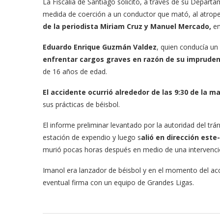
La Fiscalía de Santiago solicitó, a través de su Depar
medida de coerción a un conductor que mató, al atropel
de la periodista Miriam Cruz y Manuel Mercado,
en
Eduardo Enrique Guzmán Valdez
, quien conducía u
enfrentar cargos graves en razón de su impruden
de 16 años de edad.
El accidente ocurrió alrededor de las 9:30 de la m
sus prácticas de béisbol.
El informe preliminar levantado por la autoridad del trá
estación de expendio y luego s
alió en dirección este
murió pocas horas después en medio de una intervenció
Imanol era lanzador de béisbol y en el momento del acc
eventual firma con un equipo de Grandes Ligas.