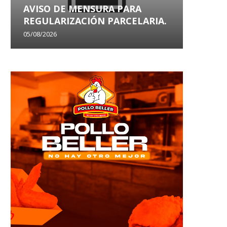
AVISO DE MENSURA PARA
AVISO
REGULARIZACIÓN PARCELARIA.
SANEA
05/08/2026
29/07/202