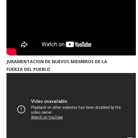
JURAMENTACION DE NUEVOS MIEMBROS DE LA
FUERZA DEL PUEBLO
ctan prisión preventiva contra
Gobierno dice no habrá ref
militar acusado de derribar...
constitucional sin el...