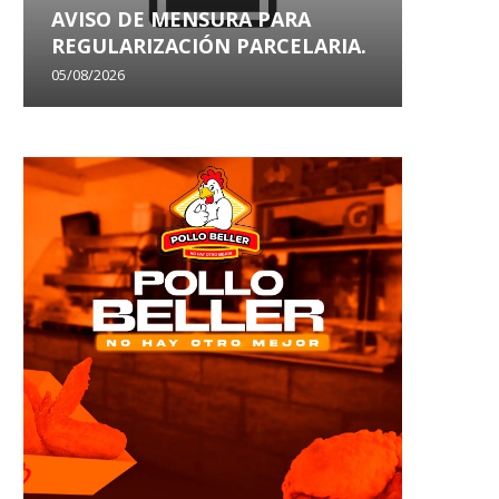
AVISO DE MENSURA PARA
AVISO
REGULARIZACIÓN PARCELARIA.
SANEA
05/08/2026
29/07/202