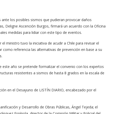
aís ante los posibles sismos que pudieran provocar daños
icas, Deligne Ascención Burgos, firmará un acuerdo con la Oficina
pales medidas para lidiar con este tipo de eventos.
ministro tuvo la iniciativa de acudir a Chile para revisar el
ar como referencia las alternativas de prevención en base a su
s.
 este año se pretende formalizar el convenio con los expertos
ructuras resistentes a sismos de hasta 8 grados en la escala de
pación en el Desayuno de LISTÍN DIARIO, encabezado por el
nificación y Desarrollo de Obras Públicas, Ángel Tejeda; el
Vásquez Espínola, director de la Comisión Militar y Policial del