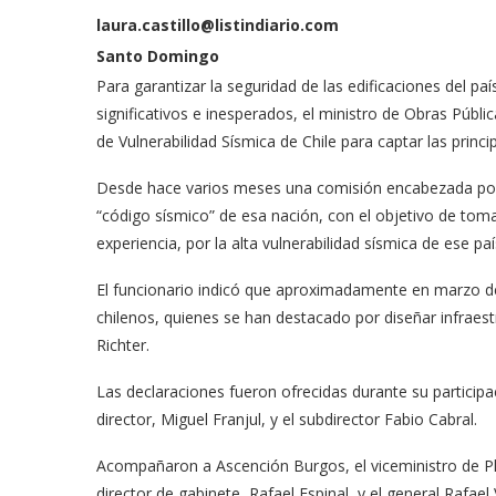
laura.castillo@listindiario.com
Santo Domingo
Para garantizar la seguridad de las edificaciones del p
significativos e inesperados, el ministro de Obras Públ
de Vulnerabilidad Sísmica de Chile para captar las princi
Desde hace varios meses una comisión encabezada por el 
“código sísmico” de esa nación, con el objetivo de tom
experiencia, por la alta vulnerabilidad sísmica de ese paí
El funcionario indicó que aproximadamente en marzo de
chilenos, quienes se han destacado por diseñar infraest
Richter.
Las declaraciones fueron ofrecidas durante su partici
director, Miguel Franjul, y el subdirector Fabio Cabral.
Acompañaron a Ascención Burgos, el viceministro de Pla
director de gabinete, Rafael Espinal, y el general Rafael 