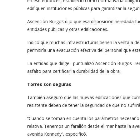
en ese entonces, estableció como normativa la obligaci
edifiquen instituciones públicas para garantizar la segur
Ascención Burgos dijo que esa disposición heredada fu
entidades públicas y otras edificaciones.
Indicó que muchas infraestructuras tienen la ventaja d
permitiría una evacuación efectiva del personal que esté e
La entidad que dirige –puntualizó Ascención Burgos- real
asfalto para certificar la durabilidad de la obra.
Torres son seguras
También aseguró que las nuevas edificaciones que cum
resistente deben de tener la seguridad de que no sufrir
“Cuando se toman en cuenta los parámetros necesarios
relativa. Tenemos un farallón desde el mar hasta la av
avenida Kennedy”, especificó.