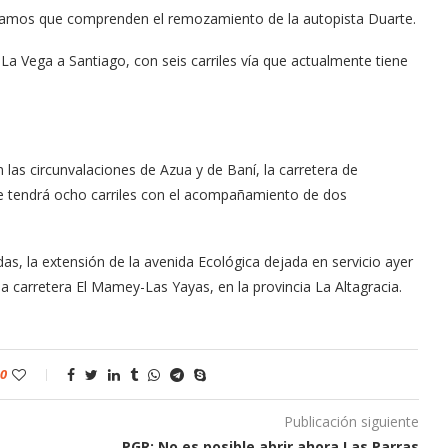
o tramos que comprenden el remozamiento de la autopista Duarte.
 La Vega a Santiago, con seis carriles vía que actualmente tiene
 las circunvalaciones de Azua y de Baní, la carretera de
que tendrá ocho carriles con el acompañamiento de dos
as, la extensión de la avenida Ecológica dejada en servicio ayer
la carretera El Mamey-Las Yayas, en la provincia La Altagracia.
0
Publicación siguiente
PGR: No es posible abrir ahora Las Parras