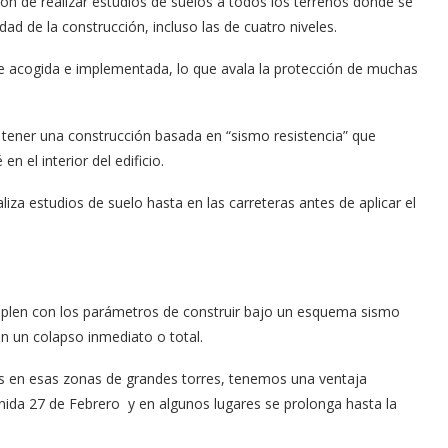
ón de realizar estudios de suelos a todos los terrenos donde se
idad de la construcción, incluso las de cuatro niveles.
e acogida e implementada, lo que avala la protección de muchas
e tener una construcción basada en “sismo resistencia” que
n el interior del edificio.
iza estudios de suelo hasta en las carreteras antes de aplicar el
plen con los parámetros de construir bajo un esquema sismo
án un colapso inmediato o total.
 en esas zonas de grandes torres, tenemos una ventaja
enida 27 de Febrero y en algunos lugares se prolonga hasta la