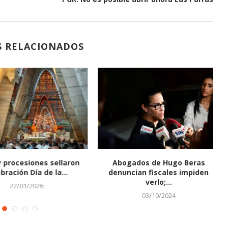
 PARA
AVISO DE MENSURA PARA
RCELARIA.
REGULARIZACIÓN PARCELARIA.
29/07/2026
S RELACIONADOS
s de Hugo Beras
“Era el mejor hijo que Dios me
L
 fiscales impiden
pudo...
verlo;...
04/09/2023
03/10/2024