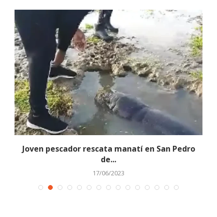
.
Joven pescador rescata manatí en San Pedro
P
de...
17/06/2023