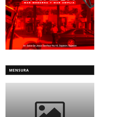
nia comienza a retirar policías
México: Xóchitl Gálvez reco
de su misión
triunfo de Sheinbaum, pero
18/03/2026
03/06/2024
MENSURA