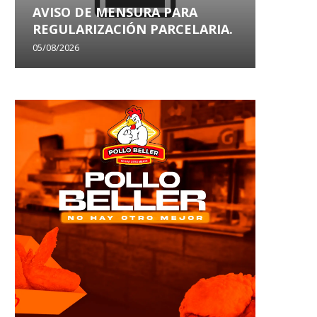
AVISO DE MENSURA PARA
AVISO
REGULARIZACIÓN PARCELARIA.
SANEA
05/08/2026
29/07/202