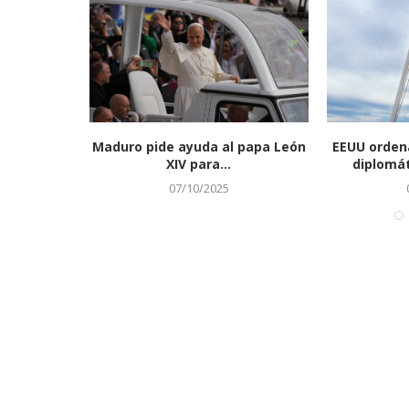
central
Maduro pide ayuda al papa León
EEUU ordena
 Irak y...
XIV para...
diplomát
07/10/2025