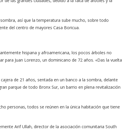
r de las grandes ciudades, debido a la falta de árboles y la
 sombra, así que la temperatura sube mucho, sobre todo
erente del centro de mayores Casa Boricua.
inantemente hispana y afroamericana, los pocos árboles no
rtar para Juan Lorenzo, un dominicano de 72 años. «Das la vuelta
cajera de 21 años, sentada en un banco a la sombra, delante
gran parque de todo Bronx Sur, un barrio en plena revitalización
ho personas, todos se reúnen en la única habitación que tiene
ente Arif Ullah, director de la asociación comunitaria South