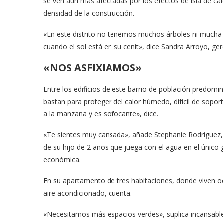
se ven aún más afectadas por los efectos de isla de calo
densidad de la construcción.
«En este distrito no tenemos muchos árboles ni mucha
cuando el sol está en su cenit», dice Sandra Arroyo, g
«NOS ASFIXIAMOS»
Entre los edificios de este barrio de población predom
bastan para proteger del calor húmedo, difícil de sopo
a la manzana y es sofocante», dice.
«Te sientes muy cansada», añade Stephanie Rodríguez, 
de su hijo de 2 años que juega con el agua en el único 
económica.
En su apartamento de tres habitaciones, donde viven oc
aire acondicionado, cuenta.
«Necesitamos más espacios verdes», suplica incansablem