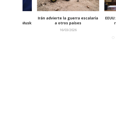
uesto
Irán advierte la guerra escalaría
EEUU: Cong
 Elon Musk
a otros países
reglas 
16/03/2026