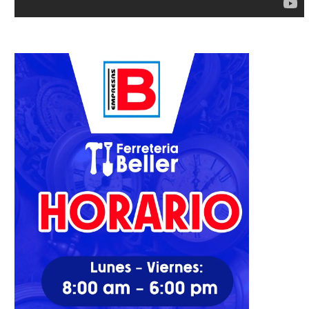
Embajada de Estados Unidos
Catorce mineros atrapados
cancela citas y pide...
accidente en mina en...
04/03/2024
01/06/2022