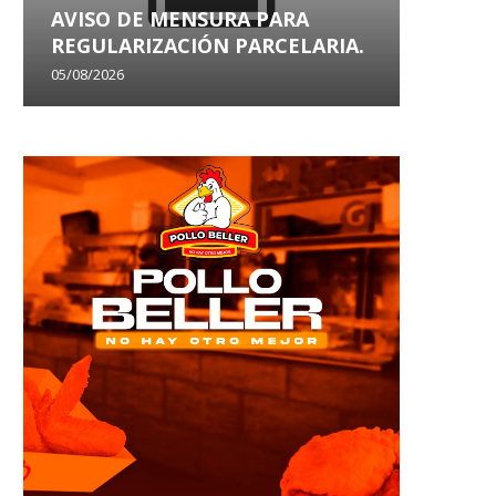
AVISO DE MENSURA PARA
AVISO
REGULARIZACIÓN PARCELARIA.
SANEA
05/08/2026
29/07/202