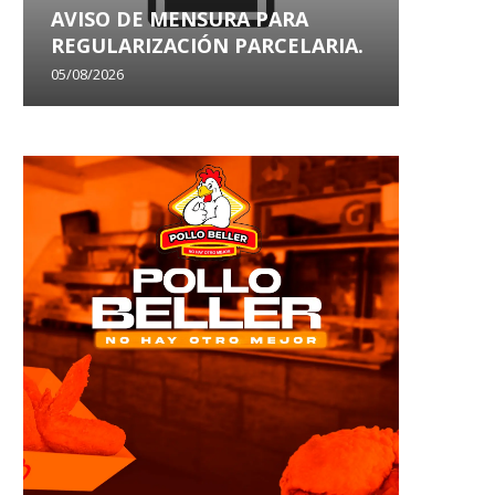
AVISO DE MENSURA PARA
AVISO
REGULARIZACIÓN PARCELARIA.
SANEA
05/08/2026
29/07/202