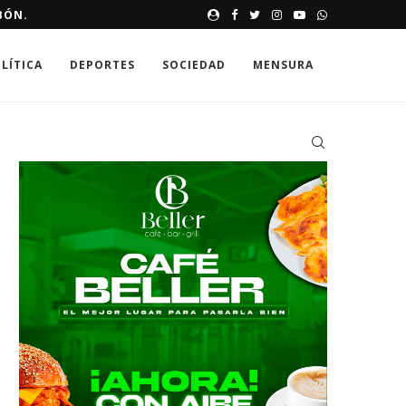
VA MISIÓN DE ALTO RIESGO
EVELINA MINAYA DESTINARÁ 
LÍTICA
DEPORTES
SOCIEDAD
MENSURA