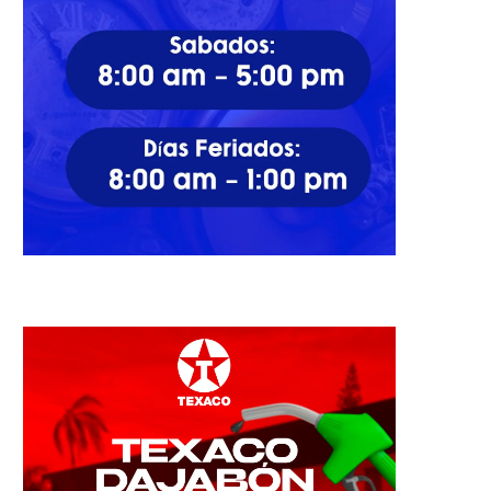
s 25 figuras que nacieron en el
Pedro Soriano Martínez: pr
extranjero,...
bailarín dominicano gradu
en...
05/01/2024
22/04/2023