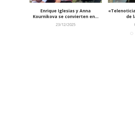
 Sammy
Enrique Iglesias y Anna
«Telenotici
 un...
Kournikova se convierten en...
de l
23/12/2025