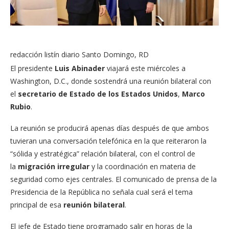
Facebook
Twitter
Whatsapp
Comentarios
redacción listín diario
Santo Domingo, RD
El presidente
Luis Abinader
viajará este miércoles a
Washington, D.C., donde sostendrá una reunión bilateral con
el
secretario de Estado de los Estados Unidos
,
Marco
Rubio
.
La reunión se producirá apenas días después de que ambos
tuvieran una conversación telefónica en la que reiteraron la
“sólida y estratégica” relación bilateral, con el control de
la
migración irregular
y la coordinación en materia de
seguridad como ejes centrales. El comunicado de prensa de la
Presidencia de la República no señala cual será el tema
principal de esa
reunión bilateral
.
El jefe de Estado tiene programado salir en horas de la