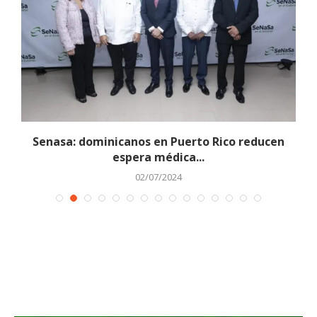
s
Senasa: dominicanos en Puerto Rico reducen
L
espera médica...
02/07/2024