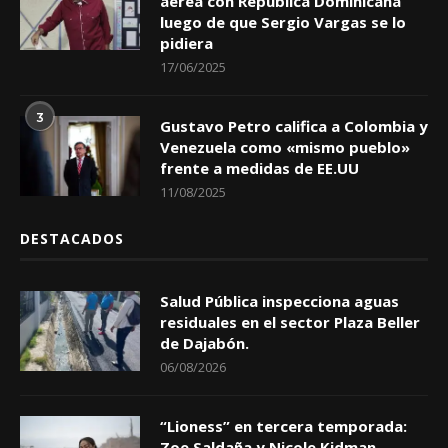
aérea con República Dominicana
luego de que Sergio Vargas se lo
pidiera
17/06/2025
3
Gustavo Petro califica a Colombia y
Venezuela como «mismo pueblo»
frente a medidas de EE.UU
11/08/2025
DESTACADOS
Salud Pública inspecciona aguas
residuales en el sector Plaza Beller
de Dajabón.
06/08/2026
“Lioness” en tercera temporada:
Zoe Saldaña y Nicole Kidman