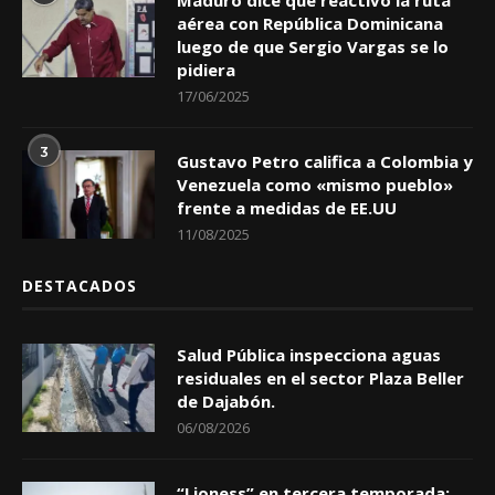
Maduro dice que reactivó la ruta
aérea con República Dominicana
luego de que Sergio Vargas se lo
pidiera
17/06/2025
3
Gustavo Petro califica a Colombia y
Venezuela como «mismo pueblo»
frente a medidas de EE.UU
11/08/2025
DESTACADOS
Salud Pública inspecciona aguas
residuales en el sector Plaza Beller
de Dajabón.
06/08/2026
“Lioness” en tercera temporada: