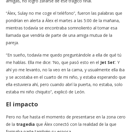
amigas, no logró zafarse de ese trágico final.
“Álex, Sulay no me coge el teléfono”, fueron las palabras que
pondrían en alerta a Álex el martes a las 5:00 de la mañana,
mientras todavía se encontraba somnoliento al tomar esa
llamada que vendría de parte de una amiga mutua de la
pareja.
“En sueño, todavía me quedo preguntándole a ella de qué tú
me hablas. Ella me dice: ‘No, que pasó esto en el
Jet Set
’. Y
ahí yo me levanto, no la veo en la cama, y usualmente ella iba
y se acostaba en el cuarto de mi niño, y estaba esperando que
ella estuviera ahí, pero cuando abrí la puerta, no estaba, solo
estaba mi niño chiquito”, explicó de León.
El impacto
Pero no fue hasta el momento de presentarse en la zona cero
de la
tragedia
que Álex conectó con la realidad de la que
formaba parte también su esposa.