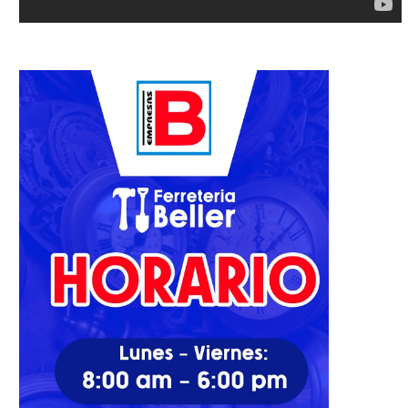
Apagones castigan a Santo
Alzas del carbón, gas natur
Domingo Este sin ninguna...
petróleo golpean...
15/07/2022
29/09/2021