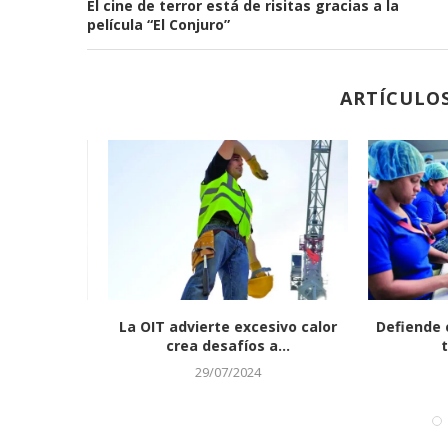
El cine de terror está de risitas gracias a la
película “El Conjuro”
ARTÍCULO
olo ético
La OIT advierte excesivo calor
Defiende ca
itivos...
crea desafíos a...
tr
29/07/2024