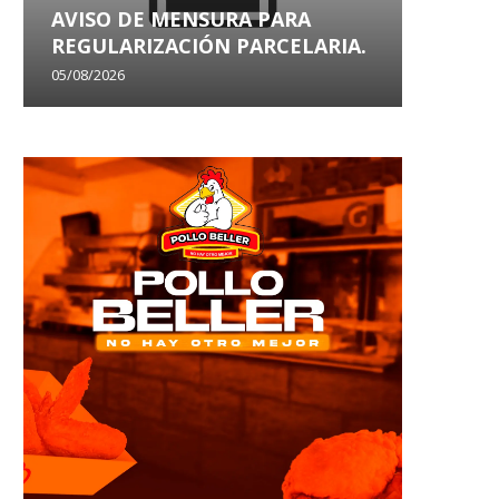
AVISO DE MENSURA PARA
AVISO
REGULARIZACIÓN PARCELARIA.
SANEA
05/08/2026
29/07/202