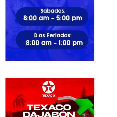
vanza el plan de asfaltado en
Fedocámaras celebra encue
avenida intervenida...
para apoyar desarrollo de l
15/03/2025
01/05/2023