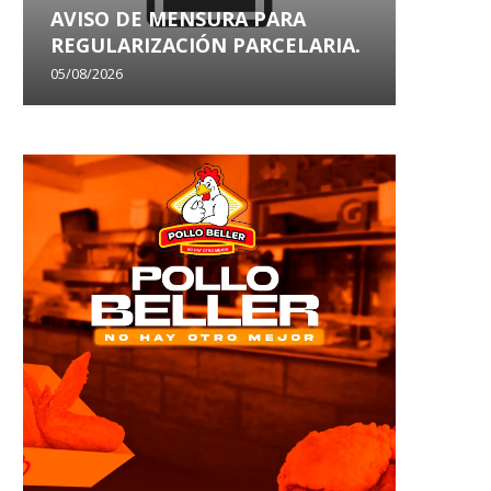
AVISO DE MENSURA PARA
AVISO
REGULARIZACIÓN PARCELARIA.
SANEA
05/08/2026
29/07/202