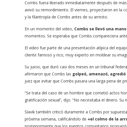
Combs fuera liberado inmediatamente después de más de
avivó su remordimiento. El viernes, proyectaron en la co
y la filantropía de Combs antes de su arresto.
En un momento del video,
Combs se llevó una mano 
momentos. Se esperaba que Combs compareciera ante el 
El video fue parte de una presentación atípica del equ
cliente famoso y rico, muy experto en moldear su imag
Su juicio, que duró casi dos meses en un tribunal fede
afirmaron que Combs las
golpeó, amenazó, agredió
juez que evitar que Combs pasara una larga pena de prisi
“Se trata del caso de un hombre que cometió actos horr
gratificación sexual”, dijo. “No necesitaba el dinero. Su
Slavik también criticó duramente a Combs por supuesta
próxima semana, calificándolo de
«el colmo de la ar
posteriormente que los eventos comunitarios propuest