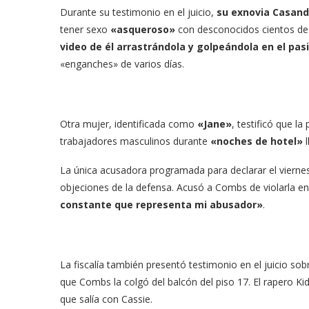
Durante su testimonio en el juicio,
su exnovia Casan
tener sexo
«asqueroso»
con desconocidos cientos de
video de él arrastrándola y golpeándola en el pas
«enganches» de varios días.
Otra mujer, identificada como
«Jane»
, testificó que l
trabajadores masculinos durante
«noches de hotel»
l
La única acusadora programada para declarar el viern
objeciones de la defensa. Acusó a Combs de violarla en 
constante que representa mi abusador»
.
La fiscalía también presentó testimonio en el juicio sob
que Combs la colgó del balcón del piso 17. El rapero K
que salía con Cassie.