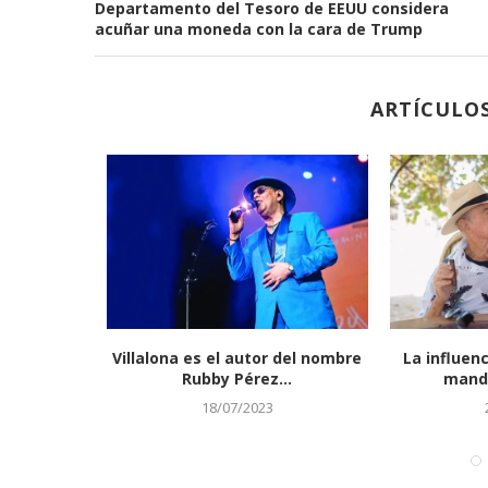
Departamento del Tesoro de EEUU considera
E MENSURA PARA
AVISO DE MENSURA
acuñar una moneda con la cara de Trump
IENTO.
REGULARIZACIÓN PA
29/07/2026
ARTÍCULO
ta»: la
Villalona es el autor del nombre
La influen
nicana...
Rubby Pérez...
mandó
18/07/2023