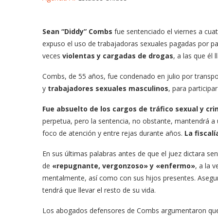
Sean “Diddy” Combs
fue sentenciado el viernes a cua
expuso el uso de trabajadoras sexuales pagadas por pa
veces
violentas y cargadas de drogas
, a las que él 
Combs, de 55 años, fue condenado en julio por transpor
y
trabajadores sexuales masculinos
, para participa
Fue absuelto de los cargos de tráfico sexual y c
perpetua, pero la sentencia, no obstante, mantendrá a
foco de atención y entre rejas durante años.
La fiscal
En sus últimas palabras antes de que el juez dictara s
de
«repugnante, vergonzoso» y «enfermo»
, a la 
mentalmente, así como con sus hijos presentes. Asegu
tendrá que llevar el resto de su vida.
Los abogados defensores de Combs argumentaron que l