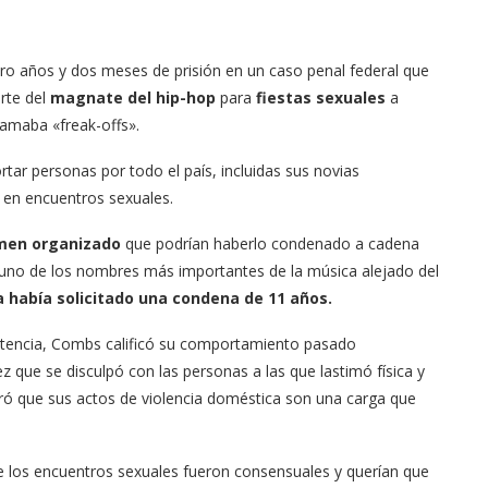
tro años y dos meses de prisión en un caso penal federal que
rte del
magnate del hip-hop
para
fiestas sexuales
a
llamaba «freak-offs».
tar personas por todo el país, incluidas sus novias
r en encuentros sexuales.
rimen organizado
que podrían haberlo condenado a cadena
 uno de los nombres más importantes de la música alejado del
ía había solicitado una condena de 11 años.
entencia, Combs calificó su comportamiento pasado
vez que se disculpó con las personas a las que lastimó física y
ró que sus actos de violencia doméstica son una carga que
os encuentros sexuales fueron consensuales y querían que