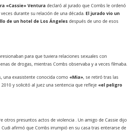
dra «Cassie» Ventura
declaró al jurado que Combs le ordenó
 veces durante su relación de una década.
El jurado vio un
illo de un hotel de Los Ángeles
después de uno de esos
a presionaban para que tuviera relaciones sexuales con
lenas de drogas, mientras Combs observaba y a veces filmaba.
es, una exasistente conocida como
«Mia»
, se retiró tras las
2010 y solicitó al juez una sentencia que refleje
«el peligro
re otros presuntos actos de violencia . Un amigo de Cassie dijo
id Cudi afirmó que Combs irrumpió en su casa tras enterarse de