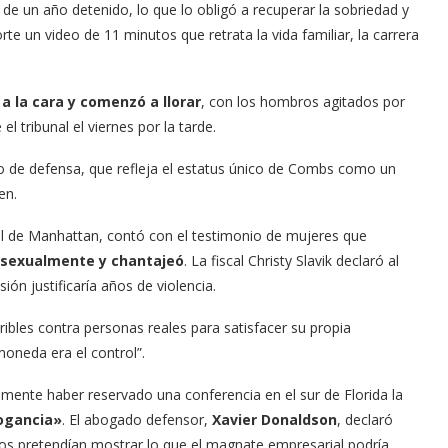
 un año detenido, lo que lo obligó a recuperar la sobriedad y
rte un video de 11 minutos que retrata la vida familiar, la carrera
a la cara y comenzó a llorar
, con los hombros agitados por
tribunal el viernes por la tarde.
ipo de defensa, que refleja el estatus único de Combs como un
en.
ral de Manhattan, contó con el testimonio de mujeres que
 sexualmente y chantajeó
. La fiscal Christy Slavik declaró al
ón justificaría años de violencia.
ibles contra personas reales para satisfacer su propia
 moneda era el control”.
mente haber reservado una conferencia en el sur de Florida la
rogancia»
. El abogado defensor,
Xavier Donaldson
, declaró
os pretendían mostrar lo que el magnate empresarial podría