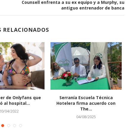
Counsell enfrenta a su ex equipo y a Murphy, su
 PARA
AVISO DE MENSURA PARA
antiguo entrenador de banca
RCELARIA.
REGULARIZACIÓN PARCELARIA.
29/07/2026
S RELACIONADOS
cer de Onlyfans que
Serranía Escuela Técnica
 al hospital...
Hotelera firma acuerdo con
The...
20/04/2022
04/08/2025