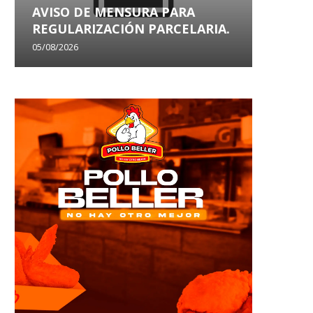
AVISO DE MENSURA PARA
AVISO
REGULARIZACIÓN PARCELARIA.
SANEA
05/08/2026
29/07/202