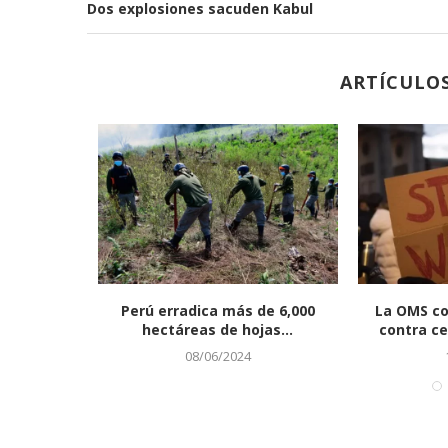
Dos explosiones sacuden Kabul
ARTÍCULO
en a Tom
Perú erradica más de 6,000
La OMS co
o 3»...
hectáreas de hojas...
contra ce
08/06/2024