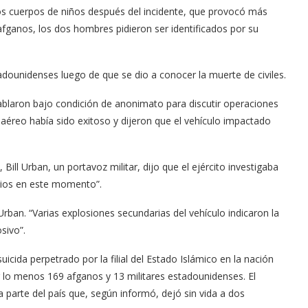
os cuerpos de niños después del incidente, que provocó más
afganos, los dos hombres pidieron ser identificados por su
dounidenses luego de que se dio a conocer la muerte de civiles.
ablaron bajo condición de anonimato para discutir operaciones
 aéreo había sido exitoso y dijeron que el vehículo impactado
ill Urban, un portavoz militar, dijo que el ejército investigaba
icios en este momento”.
rban. “Varias explosiones secundarias del vehículo indicaron la
sivo”.
cida perpetrado por la filial del Estado Islámico en la nación
r lo menos 169 afganos y 13 militares estadounidenses. El
 parte del país que, según informó, dejó sin vida a dos