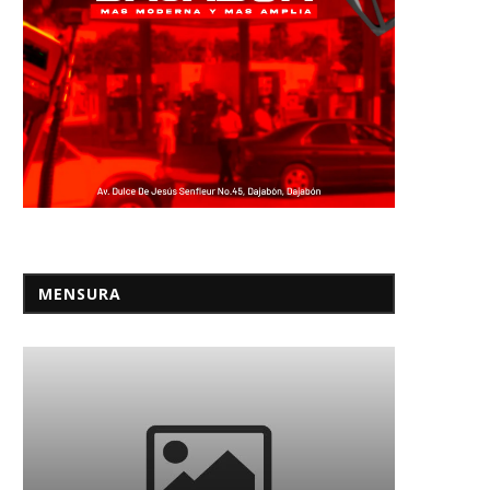
MENSURA
ueva Zelanda: postales de una
Panel sobre asalto al Capit
circunnavegación
emite citación a...
18/03/2026
19/01/2022