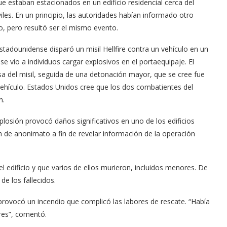
 estaban estacionados en un edificio residencial cerca del
iles. En un principio, las autoridades habían informado otro
o, pero resultó ser el mismo evento.
estadounidense disparó un misil Hellfire contra un vehículo en un
 vio a individuos cargar explosivos en el portaequipaje. El
sa del misil, seguida de una detonación mayor, que se cree fue
 vehículo. Estados Unidos cree que los dos combatientes del
n.
losión provocó daños significativos en uno de los edificios
ón de anonimato a fin de revelar información de la operación
 edificio y que varios de ellos murieron, incluidos menores. De
 los fallecidos.
e provocó un incendio que complicó las labores de rescate. “Había
res”, comentó.