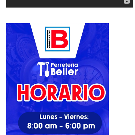
“Presidenciables del PRM”
Cámara de Diputados reco
ulsean fuerza política en el...
aportes de Milagros Ortiz.
28/02/2025
27/05/2022