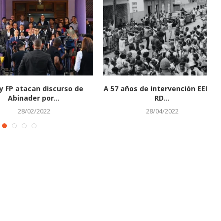
atacan discurso de
A 57 años de intervención EEUU y
nader por...
RD...
p
28/02/2022
28/04/2022