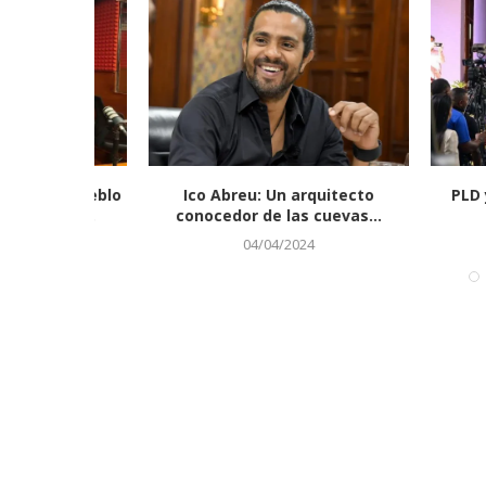
rza Pueblo
Ico Abreu: Un arquitecto
PLD y FP 
s con...
conocedor de las cuevas...
Abi
04/04/2024