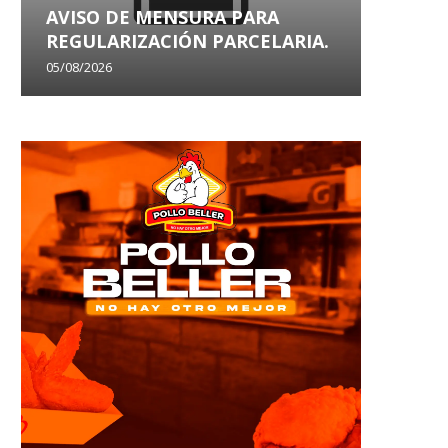
AVISO DE MENSURA PARA
AVISO
REGULARIZACIÓN PARCELARIA.
SANEA
05/08/2026
29/07/202