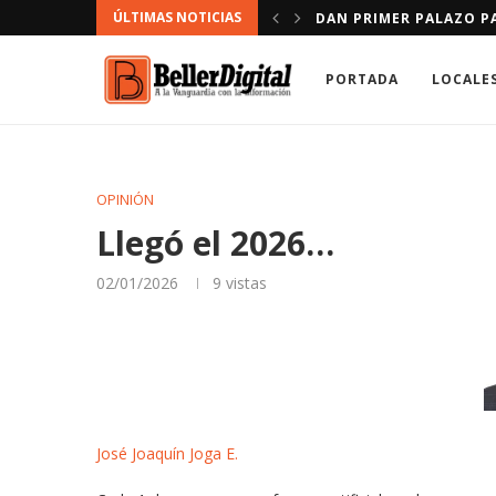
ÚLTIMAS NOTICIAS
LA FRONTERA
INFARTO CAUSA MÁS MU
PORTADA
LOCALE
OPINIÓN
Llegó el 2026…
02/01/2026
9
vistas
José Joaquín Joga E.