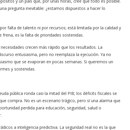
pósitos y un país que, por unas horas, cree que todo es posible.
a una pregunta inevitable: ¿estamos dispuestos a hacer lo
or falta de talento ni por recursos; está limitada por la calidad y
 frena, es la falta de prioridades sostenidas.
necesidades crecen más rápido que los resultados. La
l discurso entusiasma, pero no reemplaza la ejecución. Ya no
tusiasmo que se evaporan en pocas semanas. Si queremos un
firmes y sostenidas.
 pública ronda casi la mitad del PIB; los déficits fiscales se
lo que compra. No es un escenario trágico, pero sí una alarma que
portunidad perdida para educación, seguridad, salud o
.
icos a inteligencia predictiva. La seguridad real no es la que