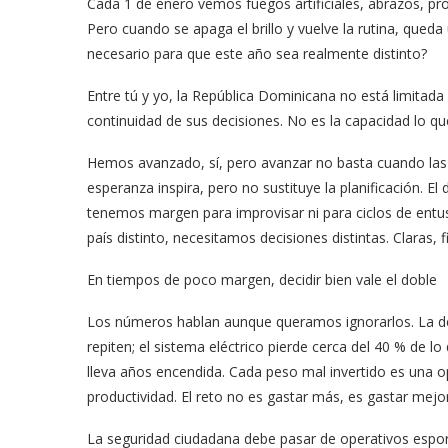
Cada 1 de enero vemos fuegos artificiales, abrazos, pro
Pero cuando se apaga el brillo y vuelve la rutina, qued
necesario para que este año sea realmente distinto?
Entre tú y yo, la República Dominicana no está limitada p
continuidad de sus decisiones. No es la capacidad lo que
Hemos avanzado, sí, pero avanzar no basta cuando las 
esperanza inspira, pero no sustituye la planificación. E
tenemos margen para improvisar ni para ciclos de en
país distinto, necesitamos decisiones distintas. Claras, 
En tiempos de poco margen, decidir bien vale el doble
Los números hablan aunque queramos ignorarlos. La deuda
repiten; el sistema eléctrico pierde cerca del 40 % de 
lleva años encendida. Cada peso mal invertido es una o
productividad. El reto no es gastar más, es gastar mejor
La seguridad ciudadana debe pasar de operativos esporád