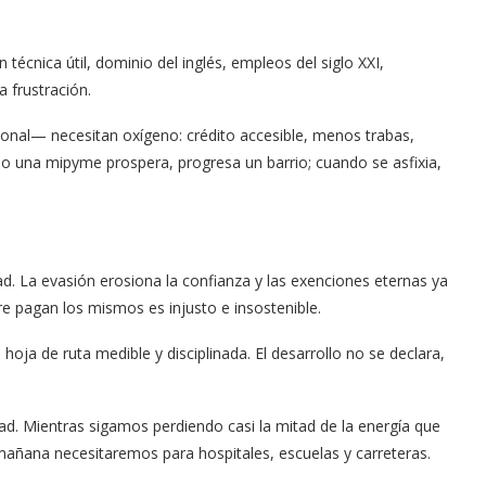
 técnica útil, dominio del inglés, empleos del siglo XXI,
a frustración.
nal— necesitan oxígeno: crédito accesible, menos trabas,
ando una mipyme prospera, progresa un barrio; cuando se asfixia,
dad. La evasión erosiona la confianza y las exenciones eternas ya
 pagan los mismos es injusto e insostenible.
oja de ruta medible y disciplinada. El desarrollo no se declara,
ad. Mientras sigamos perdiendo casi la mitad de la energía que
ana necesitaremos para hospitales, escuelas y carreteras.