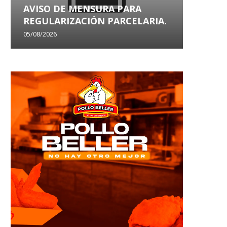
AVISO DE MENSURA PARA
AVISO
REGULARIZACIÓN PARCELARIA.
SANEA
05/08/2026
29/07/202