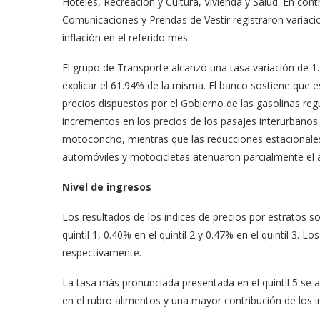
Hoteles, Recreación y Cultura, Vivienda y Salud. En con
Comunicaciones y Prendas de Vestir registraron variaci
inflación en el referido mes.
El grupo de Transporte alcanzó una tasa variación de 1.7
explicar el 61.94% de la misma. El banco sostiene que es
precios dispuestos por el Gobierno de las gasolinas re
incrementos en los precios de los pasajes interurbanos
motoconcho, mientras que las reducciones estacionales e
automóviles y motocicletas atenuaron parcialmente el
Nivel de ingresos
Los resultados de los índices de precios por estratos 
quintil 1, 0.40% en el quintil 2 y 0.47% en el quintil 3. 
respectivamente.
La tasa más pronunciada presentada en el quintil 5 se 
en el rubro alimentos y una mayor contribución de los 