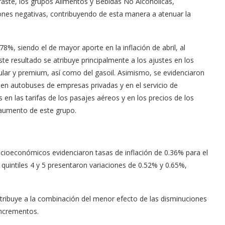
traste, los grupos Alimentos y Bebidas No Alcohólicas,
ones negativas, contribuyendo de esta manera a atenuar la
8%, siendo el de mayor aporte en la inflación de abril, al
te resultado se atribuye principalmente a los ajustes en los
gular y premium, así como del gasoil. Asimismo, se evidenciaron
 en autobuses de empresas privadas y en el servicio de
n las tarifas de los pasajes aéreos y en los precios de los
 aumento de este grupo.
socioeconómicos evidenciaron tasas de inflación de 0.36% para el
Los quintiles 4 y 5 presentaron variaciones de 0.52% y 0.65%,
atribuye a la combinación del menor efecto de las disminuciones
incrementos.