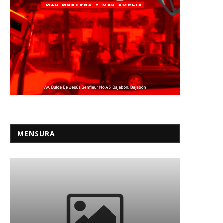
os combustibles suben entre 6
El país preside el Centr
y 4 pesos...
Latinoamericano de
Administración...
04/03/2022
18/12/2021
MENSURA