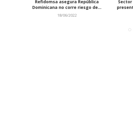
ara a 120
Refidomsa asegura República
Sector 
..
Dominicana no corre riesgo de...
present
18/06/2022