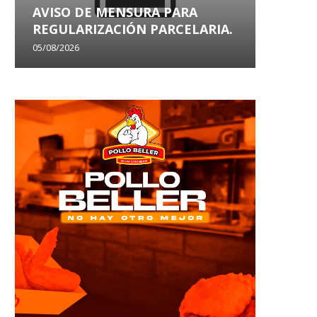
AVISO DE MENSURA PARA
AVISO
REGULARIZACIÓN PARCELARIA.
SANEA
05/08/2026
29/07/202