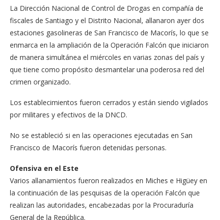
La Dirección Nacional de Control de Drogas en compañía de
fiscales de Santiago y el Distrito Na­cional, allanaron ayer dos
estaciones gasolineras de San Francisco de Maco­rís, lo que se
enmarca en la ampliación de la Ope­ración Falcón que inicia­ron
de manera simultánea el miércoles en varias zo­nas del país y
que tiene co­mo propósito desmantelar una poderosa red del
cri­men organizado.
Los establecimientos fue­ron cerrados y están sien­do vigilados
por militares y efectivos de la DNCD.
No se estableció si en las operaciones ejecutadas en San
Francisco de Maco­rís fueron detenidas per­sonas.
Ofensiva en el Este
Varios allanamientos fue­ron realizados en Miches e Higüey en
la continua­ción de las pesquisas de la operación Falcón que
realizan las autoridades, encabezadas por la Pro­curaduría
General de la República.