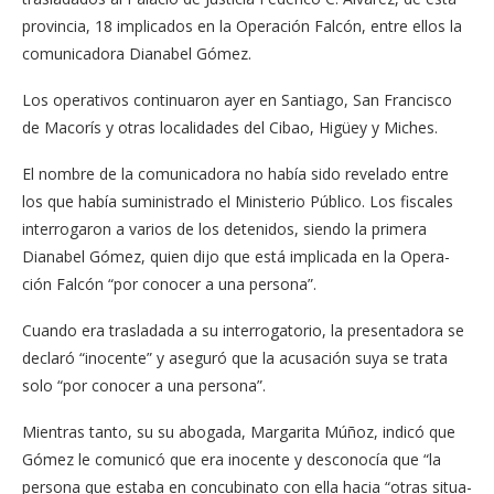
pro­vincia, 18 implicados en la Operación Falcón, en­tre ellos la
comunicadora Dianabel Gómez.
Los operativos conti­nuaron ayer en Santiago, San Francisco
de Maco­rís y otras localidades del Cibao, Higüey y Miches.
El nombre de la co­municadora no había si­do revelado entre
los que había suministrado el Ministerio Público. Los fiscales
interrogaron a va­rios de los detenidos, sien­do la primera
Dianabel Gómez, quien dijo que es­tá implicada en la Opera­
ción Falcón “por conocer a una persona”.
Cuando era trasladada a su interrogatorio, la presen­tadora se
declaró “inocen­te” y aseguró que la acusa­ción suya se trata
solo “por conocer a una persona”.
Mientras tanto, su su abogada, Margarita Múñoz, indicó que
Gó­mez le comunicó que era inocente y desconocía que “la
persona que es­taba en concubinato con ella hacia “otras situa­