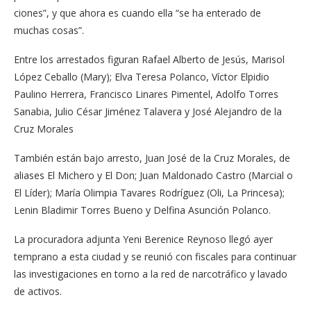
ciones”, y que ahora es cuando ella “se ha ente­rado de
muchas cosas”.
Entre los arrestados fi­guran Rafael Alberto de Jesús, Marisol
López Ce­ballo (Mary); Elva Tere­sa Polanco, Víctor Elpidio
Paulino Herrera, Francis­co Linares Pimentel, Adol­fo Torres
Sanabia, Julio César Jiménez Talavera y José Alejandro de la
Cruz Morales
También están ba­jo arresto, Juan José de la Cruz Morales, de
alia­ses El Michero y El Don; Juan Maldonado Castro (Marcial o
El Líder); Ma­ría Olimpia Tavares Ro­dríguez (Oli, La Prince­sa);
Lenin Bladimir Torres Bueno y Delfina Asunción Polanco.
La procuradora adjun­ta Yeni Berenice Reynoso llegó ayer
temprano a es­ta ciudad y se reunió con fiscales para continuar
las investigaciones en torno a la red de narcotráfico y la­vado
de activos.