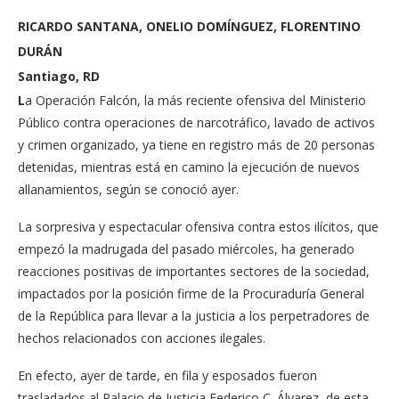
RICARDO SANTANA, ONELIO DOMÍNGUEZ, FLORENTINO
DURÁN
Santiago, RD
L
a Operación Falcón, la más recien­te ofensiva del Ministe­rio
Público contra opera­ciones de narcotráfico, la­vado de activos
y crimen organizado, ya tiene en re­gistro más de 20 personas
detenidas, mientras está en camino la ejecución de nuevos
allanamientos, se­gún se conoció ayer.
La sorpresiva y especta­cular ofensiva contra es­tos ilícitos, que
empezó la madrugada del pasa­do miércoles, ha genera­do
reacciones positivas de importantes sectores de la sociedad,
impactados por la posición firme de la Procuraduría General
de la República para lle­var a la justicia a los per­petradores de
hechos re­lacionados con acciones ilegales.
En efecto, ayer de tar­de, en fila y esposados fueron
trasladados al Pa­lacio de Justicia Federico C. Álvarez, de esta