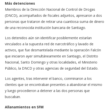
Más detenciones
Miembros de la Direc­ción Nacional de Control de Drogas
(DNCD), acom­pañados de fiscales ad­juntos, apresaron a dos
personas que trataron de retirar una cuantiosa su­ma de dinero
de una reco­nocida institución banca­ria de Santiago.
Los detenidos aún sin identificar posiblemente estarían
vinculados a la su­puesta red de narcotráfi­co y lavado de
activos, que fue desmantelada median­te la operación Falcón
que iniciaron ayer simultánea­mente en Santiago, el Dis­trito
Nacional, Santo Do­mingo y otras localidades, el Ministerio
Público, la DNCD y otras agencias de seguridad del Estado.
Los agentes, tras interve­nir el banco, conminaron a los
clientes que se encontra­ban presentes a abandonar el mismo
y luego procedie­ron a detener a las dos per­sonas que
buscaban.
Allanamientos en SFM