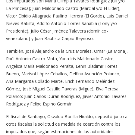
Los imputados son María Olimpia Tavares Rodríguez (Oli y/o
La Princesa); Juan Maldonado Castro (Marcial y/o El Líder),
Víctor Elpidio Altagracia Paulino Herrera (El Gordo), Luis Daniel
Nieves Batista, Adolfo Antonio Torres Sanabia (Tony y/o
Presidente), Julio César Jiménez Talavera (domínico-
venezolano) y Juan Bautista Carpio Reynoso.
También, José Alejandro de la Cruz Morales, Omar (La Moña),
Raúl Antonio Castro Mota, Yana Iris Maldonado Castro,
Angélica María Maldonado Peralta, Lenin Bladimir Torres
Bueno, Marisol López Ceballos, Delfina Asunción Polanco,
Ana Margarita Collado Marte, Erich Fernando Meléndez
Gómez, José Miguel Castillo Taveras (Migue), Elva Teresa
Polanco: Juan Carlos Durán Rodríguez, Javier Antonio Tavares
Rodríguez y Felipe Espino Germán.
El fiscal de Santiago, Osvaldo Bonilla Hiraldo, depositó junto a
otros fiscales la solicitud de medida de coerción contra los
imputados que, según estimaciones de las autoridades