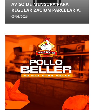
AVISO DE MENSURA PARA
AVISO
REGULARIZACIÓN PARCELARIA.
SANEA
05/08/2026
29/07/202