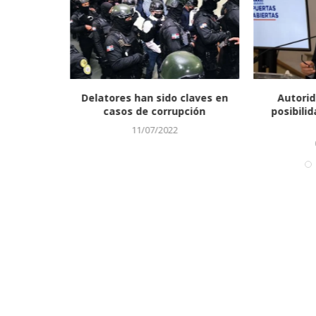
aso de
Delatores han sido claves en
Autorid
El...
casos de corrupción
posibili
11/07/2022