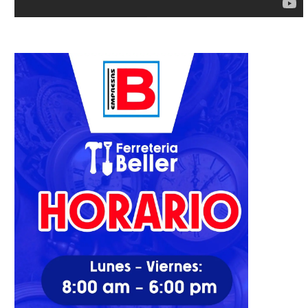
Dolor de espalda es causa
Luis Abinader: Una “recaud
común de consulta...
tributaria permitirá que el
27/09/2021
17/03/2022