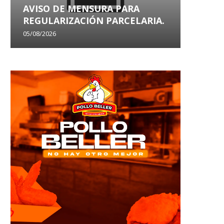
AVISO DE MENSURA PARA
AVISO
REGULARIZACIÓN PARCELARIA.
SANEA
05/08/2026
29/07/202