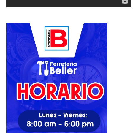
bate de candidatas a vice: dos
Robin Bernstein dice est
horas de...
enfocada en traer inversión
24/04/2024
04/02/2026