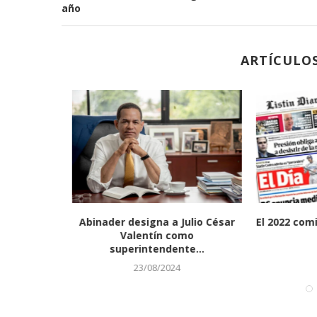
año
ARTÍCULO
comisión
Abinader designa a Julio César
El 2022 com
greso
Valentín como
...
superintendente...
23/08/2024