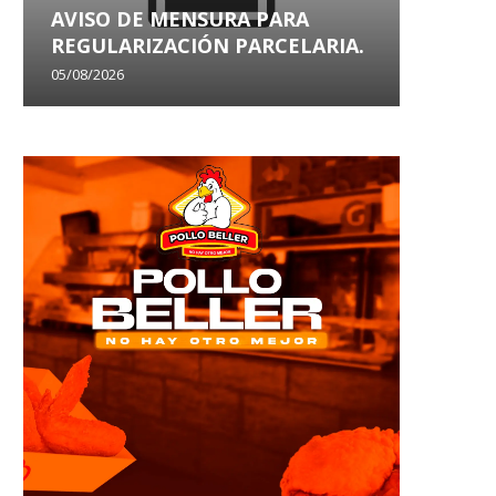
AVISO DE MENSURA PARA
AVISO
REGULARIZACIÓN PARCELARIA.
SANEA
05/08/2026
29/07/202