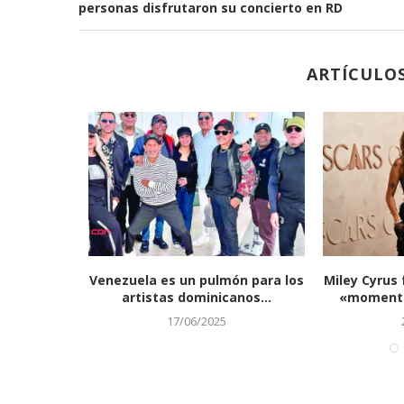
personas disfrutaron su concierto en RD
ARTÍCULO
o lloré y
Venezuela es un pulmón para los
Miley Cyrus
artistas dominicanos...
«momentá
17/06/2025