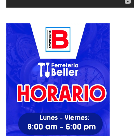
na mirada cinematográfica al
Una triste despedida que 
show de Bad Bunny...
enseña el valor...
10/02/2026
24/11/2025