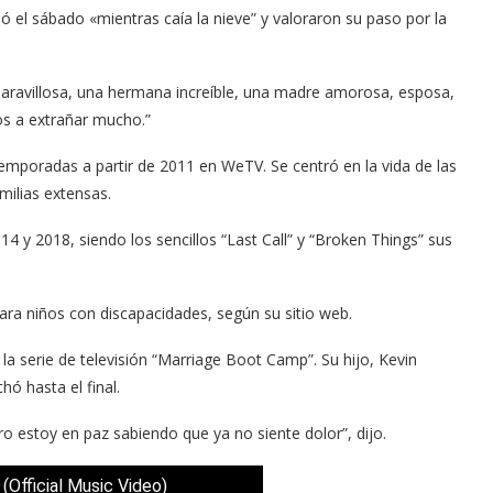
ó el sábado «mientras caía la nieve” y valoraron su paso por la
a maravillosa, una hermana increíble, una madre amorosa, esposa,
mos a extrañar mucho.”
 temporadas a partir de 2011 en WeTV. Se centró en la vida de las
milias extensas.
4 y 2018, siendo los sencillos “Last Call” y “Broken Things” sus
ara niños con discapacidades, según su sitio web.
la serie de televisión “Marriage Boot Camp”. Su hijo, Kevin
hó hasta el final.
 estoy en paz sabiendo que ya no siente dolor”, dijo.
 (Official Music Video)