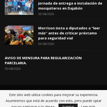
jornada de entrega e instalación de
mosquiteros en Dajabón
05/08/2026
Morrison insta a diputados a “leer
más” antes de criticar préstamo
para seguridad vial
05/08/2026
AVISO DE MENSURA PARA REGULARIZACIÓN
PARCELARIA.
05/08/2026
Inicio
Políticas de privacidad
Sobre nosotros
Contactos
Este sitio web utiliza cookies para mejorar su experiencia.
@2021 - BellerDigital.net fue construida por
MultiServicios Helena
Asumiremos que está de acuerdo con esto, pero puede optar
por no participar si lo desea.
Aceptar
Leer más