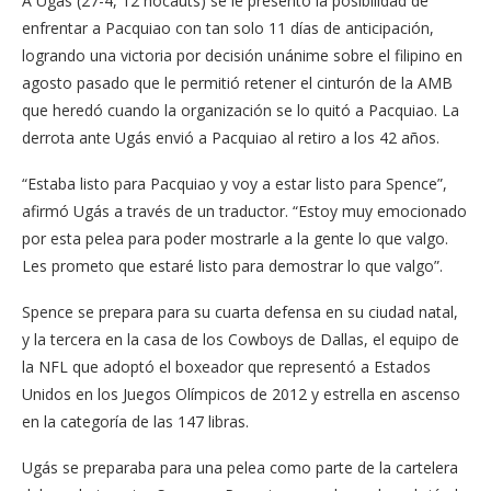
A Ugás (27-4, 12 nocauts) se le presentó la posibilidad de
enfrentar a Pacquiao con tan solo 11 días de anticipación,
logrando una victoria por decisión unánime sobre el filipino en
agosto pasado que le permitió retener el cinturón de la AMB
que heredó cuando la organización se lo quitó a Pacquiao. La
derrota ante Ugás envió a Pacquiao al retiro a los 42 años.
“Estaba listo para Pacquiao y voy a estar listo para Spence”,
afirmó Ugás a través de un traductor. “Estoy muy emocionado
por esta pelea para poder mostrarle a la gente lo que valgo.
Les prometo que estaré listo para demostrar lo que valgo”.
Spence se prepara para su cuarta defensa en su ciudad natal,
y la tercera en la casa de los Cowboys de Dallas, el equipo de
la NFL que adoptó el boxeador que representó a Estados
Unidos en los Juegos Olímpicos de 2012 y estrella en ascenso
en la categoría de las 147 libras.
Ugás se preparaba para una pelea como parte de la cartelera