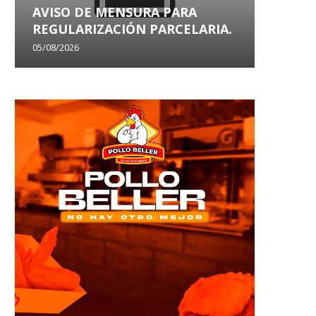
AVISO DE MENSURA PARA
AVISO
REGULARIZACIÓN PARCELARIA.
SANEA
05/08/2026
29/07/202