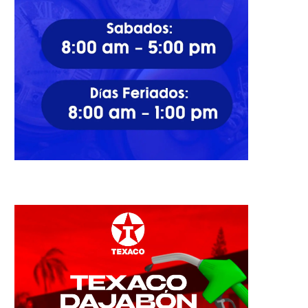
forma bosque cerro Chacuey...
barrio Norte es foco...
30/11/2023
17/10/2022