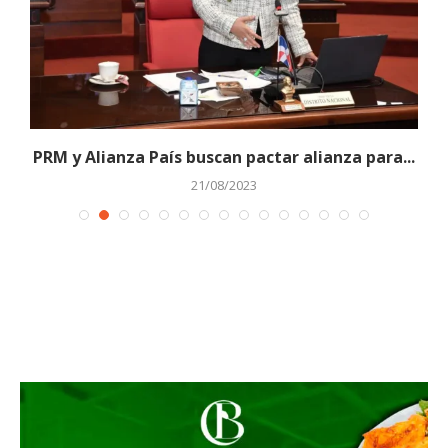
PRM y Alianza País buscan pactar alianza para...
P
21/08/2023