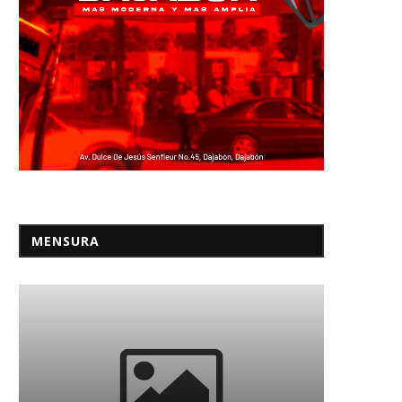
Personas con discapacidad
Ya se han leído 1,094 página
sual quedan sin terapias tras...
expediente...
11/03/2026
29/07/2023
MENSURA