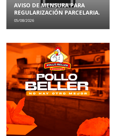
AVISO DE MENSURA PARA
AVISO
REGULARIZACIÓN PARCELARIA.
SANEA
05/08/2026
29/07/202