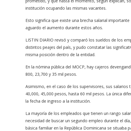
prometido, y que hasta el momento, según explican, sol
institución ocupando las mismas vacantes.
Esto significa que existe una brecha salarial important
aguardo el aumento durante estos años.
LISTIN DIARIO revisó y comparó los sueldos de los emp
distintos peajes del país, y pudo constatar las signific
misma posición dentro de la entidad.
En la nómina pública del MOCP, hay cajeros devengando
800, 23,700 y 35 mil pesos.
Asimismo, en el caso de los supervisores, sus salarios 
40,000, 45,000 pesos, hasta 60 mil pesos. La única dif
la fecha de ingreso a la institución.
La mayoría de los empleados que tienen un rango salari
necesidad de buscar un segundo empleo durante el día, 
básica familiar en la República Dominicana se situaba 