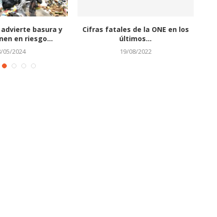
gal del dinero versus
La positividad diaria del Covid-19
l dinero...
se coloca por...
vi
01/04/2022
19/01/2022