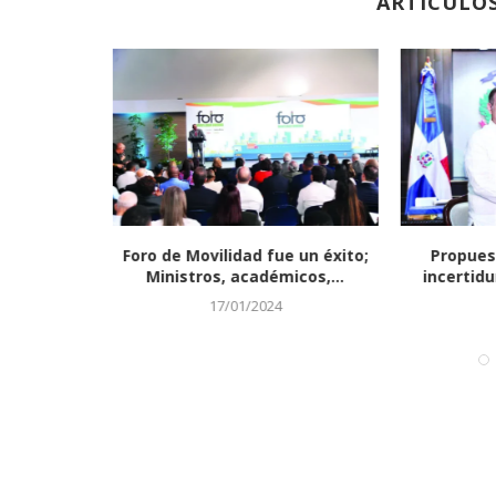
ARTÍCULO
que 4,000
Foro de Movilidad fue un éxito;
Propuest
 en...
Ministros, académicos,...
incertidu
17/01/2024