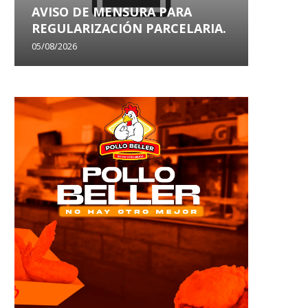
AVISO DE MENSURA PARA
AVISO
REGULARIZACIÓN PARCELARIA.
SANEA
05/08/2026
29/07/202