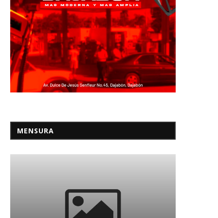
Los vicios del ‘canódromo’ se
Murió al tercer intento de
extienden al de...
viaje ilegal...
MENSURA
20/04/2022
03/02/2022