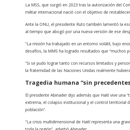
La MSS, que surgió en 2023 tras la autorización del Cons
militar internacional nació con el objetivo de restablecer
Ante la ONU, el presidente Ruto también lamentó la esc
al tiempo que abogó por una nueva versión de ese des
“La misión ha trabajado en un entorno volátil, bajo eno
desafíos, la MMS ha logrado resultados que “muchos p
“Si se pudo lograr tanto con recursos limitados y perso
la fraternidad de las Naciones Unidas realmente hubiera 
Tragedia humana “sin precedente
El presidente Abinader dijo además que Haití vive una “
extrema, el colapso institucional y el control territoria
población”.
“La crisis multidimensional de Haití representa una gr
toda la región”, advirtió Abinader.