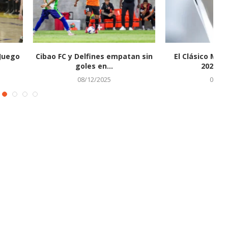
 Mundial de Béisbol
Reinas del Caribe chocarán
N
23 en seis...
contra Japón en su...
07/03/2023
30/05/2023