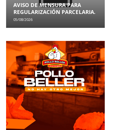
AVISO DE MENSURA PARA
AVISO
REGULARIZACIÓN PARCELARIA.
SANEA
05/08/2026
29/07/202