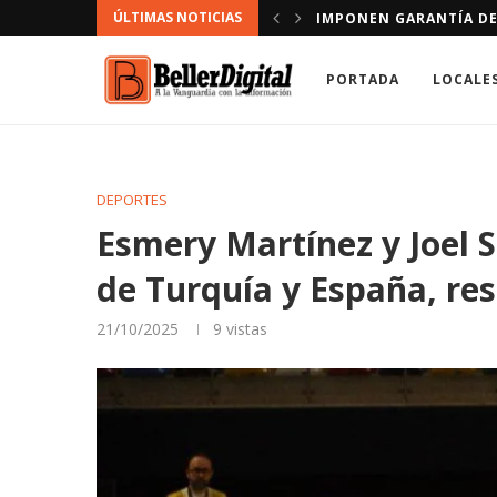
ÚLTIMAS NOTICIAS
CONDUCIR VÍA CONTRARIA
DOMINICANOS A LOS QU
PORTADA
LOCALE
DEPORTES
Esmery Martínez y Joel S
de Turquía y España, re
21/10/2025
9
vistas