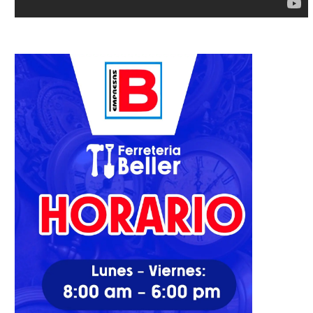
oboa también pasó sinsabores
¿Cómo van en la dirigenc
en liga menor
Pujols, Yadier y...
06/04/2023
22/11/2024