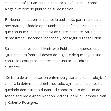
se enri­queció ilícitamente, ni tam­poco lavó dinero”, como
alega el ministerio público en su acusación.
El tribunal puso ayer en receso la audiencia, pa­ra reanudarla
hoy martes, dándole oportunidad a la defensa de Bautista a
que continúe con su ponencia de cierre, siempre tratando de
demostrar su inocencia inocencia y conseguir su ab­solución.
Salcedo sostuvo que el Mi­nisterio Público ha expues­to una
“gran mentira fren­te al deseo de la gente de que haya justicia
contra los corruptos, de presentar una acusación sin
sustento”.
“Se trata de una acusación enfermiza y claramente patológica”
, indica la de­fensa legal del imputado, agregando que eso ha
que­dado demostrado durante el conocimiento del juicio de
fondo seguido a Ángel Rondón, Víctor Díaz Rúa, Tommy Galán
y Roberto Rodríguez.