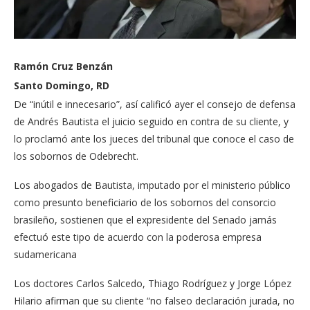
Ramón Cruz Benzán
Santo Domingo, RD
De “inútil e innecesario”, así calificó ayer el conse­jo de defensa
de Andrés Bautista el juicio seguido en contra de su cliente, y
lo proclamó ante los jue­ces del tribunal que cono­ce el caso de
los sobornos de Odebrecht.
Los abogados de Bautista, imputado por el ministe­rio público
como presunto beneficiario de los sobor­nos del consorcio
brasile­ño, sostienen que el expre­sidente del Senado jamás
efectuó este tipo de acuer­do con la poderosa empre­sa
sudamericana
Los doctores Carlos Salce­do, Thiago Rodríguez y Jor­ge López
Hilario afirman que su cliente “no falseo de­claración jurada, no