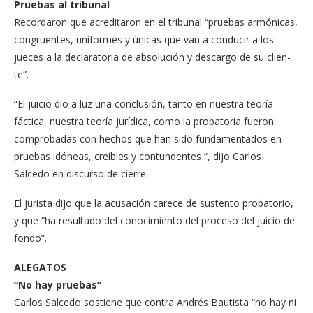
Pruebas al tribunal
Recordaron que acredita­ron en el tribunal “pruebas armónicas,
congruentes, uniformes y únicas que van a conducir a los
jueces a la declaratoria de absolu­ción y descargo de su clien­
te”.
“El juicio dio a luz una con­clusión, tanto en nuestra teoría
fáctica, nuestra teoría jurídica, como la probatoria fueron
comprobadas con hechos que han sido funda­mentados en
pruebas idó­neas, creíbles y contunden­tes “, dijo Carlos
Salcedo en discurso de cierre.
El jurista dijo que la acusa­ción carece de sustento pro­batorio,
y que “ha resultado del conocimiento del proce­so del juicio de
fondo”.
ALEGATOS
“No hay pruebas”
Carlos Salcedo sostiene que contra Andrés Bautista “no hay ni