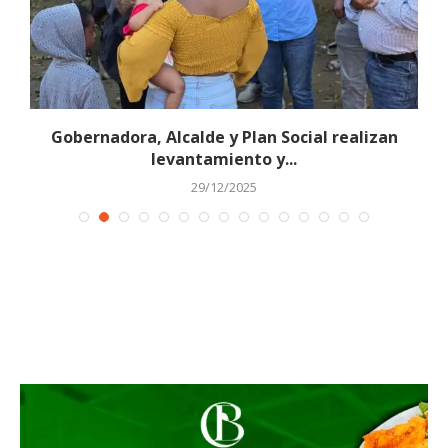
n
Gobernadora, Alcalde y Plan Social realizan
D
levantamiento y...
29/12/2025