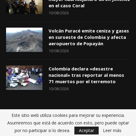
en el caso Coral
10/08/2026
Volcán Puracé emite ceniza y gases
en suroeste de Colombia y afecta
aeropuerto de Popayán
10/08/2026
Colombia declara «desastre
nacional» tras reportar al menos
71 muertos por el terremoto
10/08/2026
Este sitio web utiliza cookies para mejorar su experiencia.
Inicio
Políticas de privacidad
Sobre nosotros
Contactos
Asumiremos que está de acuerdo con esto, pero puede optar
@2021 - BellerDigital.net fue construida por
MultiServicios Helena
por no participar si lo desea.
Aceptar
Leer más