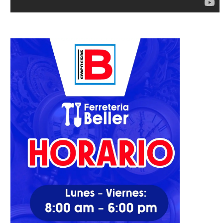
obo de pieza de arte en Museo
Asaltos reavivan las angus
de...
en sectores del DN
21/04/2022
02/09/2021