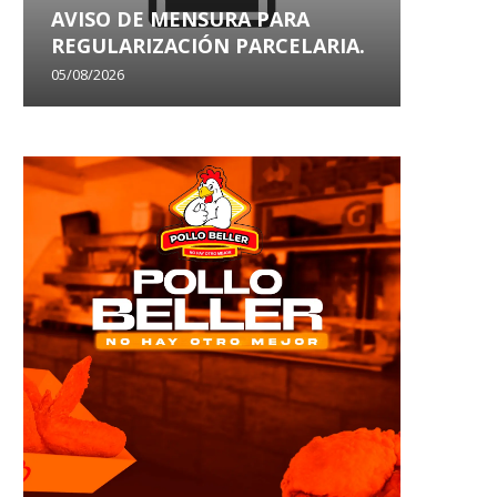
AVISO DE MENSURA PARA
AVISO
REGULARIZACIÓN PARCELARIA.
SANEA
05/08/2026
29/07/202