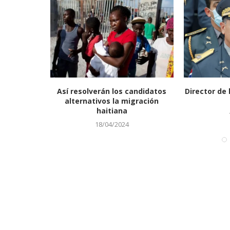
ista copa
Así resolverán los candidatos
Director de 
ómez
alternativos la migración
haitiana
18/04/2024