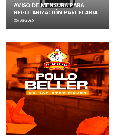
AVISO DE MENSURA PARA
AVISO
REGULARIZACIÓN PARCELARIA.
SANEA
05/08/2026
29/07/202