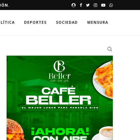
VA MISIÓN DE ALTO RIESGO
EVELINA MINAYA DESTINARÁ 
LÍTICA
DEPORTES
SOCIEDAD
MENSURA