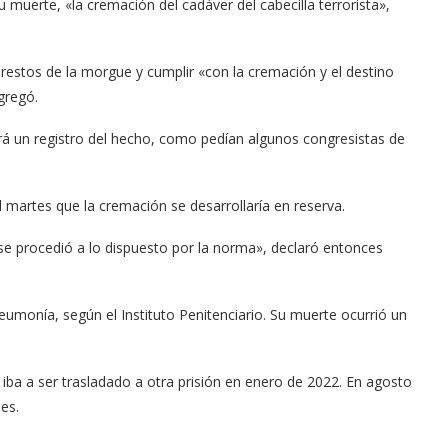
muerte, «la cremación del cadáver del cabecilla terrorista»,
s restos de la morgue y cumplir «con la cremación y el destino
gregó.
rá un registro del hecho, como pedían algunos congresistas de
el martes que la cremación se desarrollaría en reserva.
se procedió a lo dispuesto por la norma», declaró entonces
eumonía, según el Instituto Penitenciario. Su muerte ocurrió un
ba a ser trasladado a otra prisión en enero de 2022. En agosto
es.