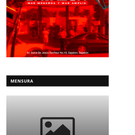
Miles protestan en Kiev para
Chile: «Ser madre no es 
pedir el regreso...
proyecto»
01/08/2026
19/09/2024
MENSURA