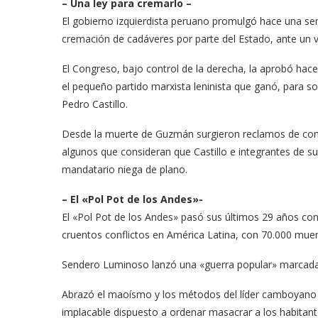
– Una ley para cremarlo –
El gobierno izquierdista peruano promulgó hace una se
cremación de cadáveres por parte del Estado, ante un 
El Congreso, bajo control de la derecha, la aprobó hac
el pequeño partido marxista leninista que ganó, para sor
Pedro Castillo.
Desde la muerte de Guzmán surgieron reclamos de congr
algunos que consideran que Castillo e integrantes de 
mandatario niega de plano.
– El «Pol Pot de los Andes»-
El «Pol Pot de los Andes» pasó sus últimos 29 años c
cruentos conflictos en América Latina, con 70.000 muer
Sendero Luminoso lanzó una «guerra popular» marcada p
Abrazó el maoísmo y los métodos del líder camboyano 
implacable dispuesto a ordenar masacrar a los habitant