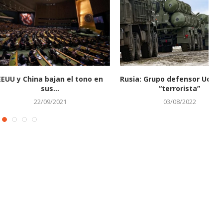
 defensor Ucrania es
Encuentran muerto al exministro
terrorista”
de Transporte ruso destituido...
03/08/2022
07/07/2025