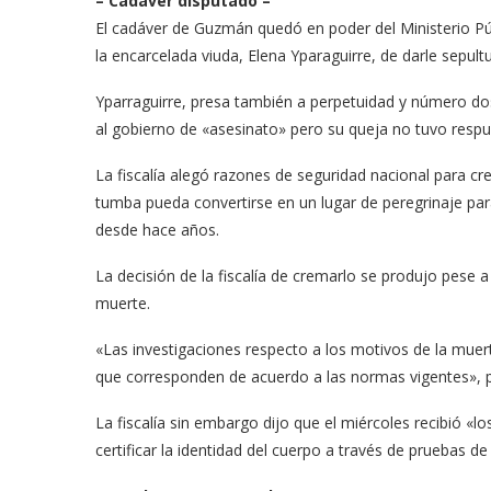
– Cadáver disputado –
El cadáver de Guzmán quedó en poder del Ministerio Pú
la encarcelada viuda, Elena Yparaguirre, de darle sepult
Yparraguirre, presa también a perpetuidad y número do
al gobierno de «asesinato» pero su queja no tuvo respu
La fiscalía alegó razones de seguridad nacional para cre
tumba pueda convertirse en un lugar de peregrinaje par
desde hace años.
La decisión de la fiscalía de cremarlo se produjo pese 
muerte.
«Las investigaciones respecto a los motivos de la muerte
que corresponden de acuerdo a las normas vigentes», pr
La fiscalía sin embargo dijo que el miércoles recibió «l
certificar la identidad del cuerpo a través de pruebas d