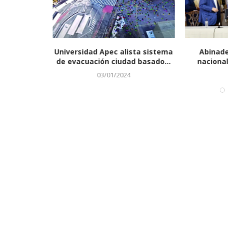
ránsito en
Universidad Apec alista sistema
Abinader
.
de evacuación ciudad basado...
nacional 
03/01/2024