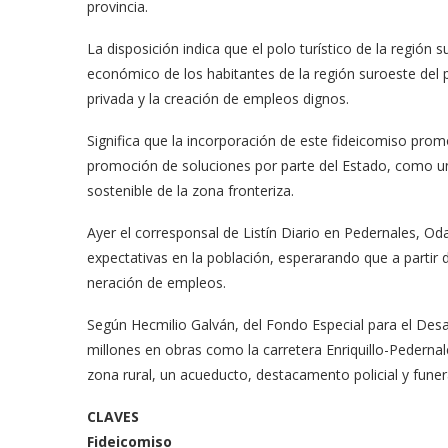
provincia.
La disposición indi­ca que el polo turístico de la regió
eco­nómico de los habitantes de la región suroeste del 
privada y la crea­ción de empleos dignos.
Significa que la incorpo­ración de este fideicomi­so promo
promoción de soluciones por parte del Es­tado, como un 
sostenible de la zona fronteriza.
Ayer el corresponsal de Listín Diario en Pedernales, Oda
expectati­vas en la población, espe­rarando que a part
neración de empleos.
Según Hecmilio Galván, del Fondo Especial para el Desa
millones en obras como la carrete­ra Enriquillo-Pedern
zona rural, un acue­ducto, destacamento poli­cial y funer
CLAVES
Fideicomiso