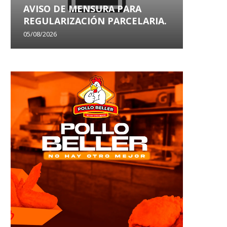
AVISO DE MENSURA PARA
AVISO
REGULARIZACIÓN PARCELARIA.
SANEA
05/08/2026
29/07/202