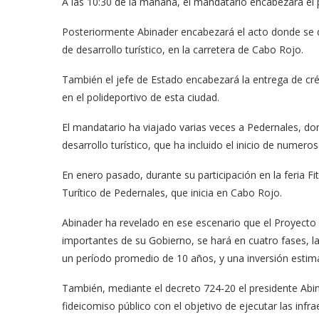
A las 10:30 de la maña­na, el mandatario encabe­zará el
Posteriormente Abi­nader encabezará el acto donde se dar
de de­sarrollo turístico, en la ca­rretera de Cabo Rojo.
También el jefe de Esta­do encabezará la entrega de cr
en el polideportivo de esta ciu­dad.
El mandatario ha viaja­do varias veces a Pederna­les, d
desarrollo turístico, que ha incluido el inicio de numero
En enero pasado, du­rante su participación en la feria 
Tu­rítico de Pedernales, que inicia en Cabo Rojo.
Abinader ha revelado en ese escenario que el Pro­yecto 
importan­tes de su Gobierno, se hará en cuatro fases, l
un período promedio de 10 años, y una inversión esti­m
También, mediante el decreto 724-20 el presi­dente Abin
fideico­miso público con el objeti­vo de ejecutar las infr