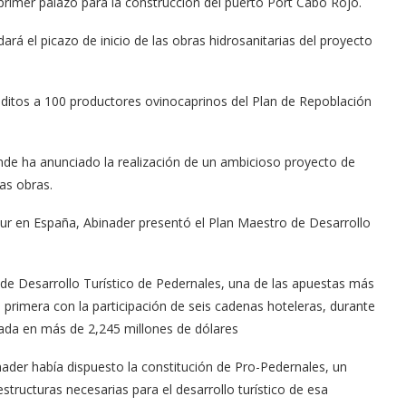
 primer palazo para la construcción del puerto Port Cabo Rojo.
á el picazo de inicio de las obras hidrosa­nitarias del proyecto
éditos a 100 produc­tores ovinocaprinos del Plan de Repoblación
onde ha anunciado la realización de un ambicio­so proyecto de
sas obras.
Fitur en España, Abinader presentó el Plan Maestro de Desarrollo
de Desarrollo Turís­tico de Pedernales, una de las apuestas más
a primera con la participación de seis cadenas hoteleras, durante
ada en más de 2,245 mi­llones de dólares
ader había dis­puesto la constitución de Pro-Pedernales, un
aes­tructuras necesarias para el desarrollo turístico de esa