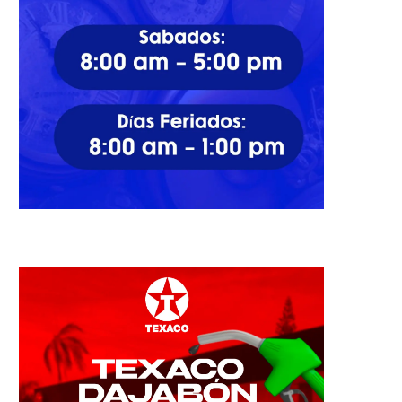
Autoridad desafiada: Ola de
Marcha de las novias en la 
crímenes dejó ayer 5...
un...
04/06/2022
11/11/2022