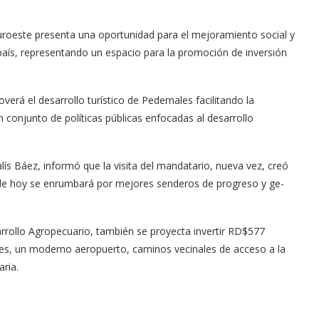
n suroeste presen­ta una oportunidad para el mejoramiento social y
país, representando un es­pacio para la promoción de inversión
verá el desarrollo turístico de Pedernales fa­cilitando la
conjunto de políticas públicas enfoca­das al desarrollo
lís Báez, informó que la visita del mandatario, nueva vez, creó
ir de hoy se enrumbará por mejores senderos de progreso y ge­
rrollo Agropecua­rio, también se proyecta invertir RD$577
ales, un moderno aeropuerto, caminos vecinales de acce­so a la
aria.