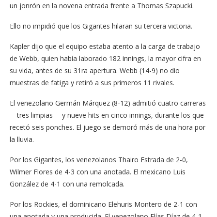
un jonrón en la novena entrada frente a Thomas Szapucki.
Ello no impidió que los Gigantes hilaran su tercera victoria.
Kapler dijo que el equipo estaba atento a la carga de trabajo
de Webb, quien había laborado 182 innings, la mayor cifra en
su vida, antes de su 31ra apertura. Webb (14-9) no dio
muestras de fatiga y retiró a sus primeros 11 rivales.
El venezolano Germán Márquez (8-12) admitió cuatro carreras
—tres limpias— y nueve hits en cinco innings, durante los que
recetó seis ponches. El juego se demoró más de una hora por
la lluvia.
Por los Gigantes, los venezolanos Thairo Estrada de 2-0,
Wilmer Flores de 4-3 con una anotada. El mexicano Luis
González de 4-1 con una remolcada.
Por los Rockies, el dominicano Elehuris Montero de 2-1 con
una anotada y una producida. El venezolano Elías Díaz de 4-1.